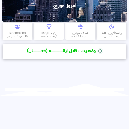
امروز مورخ:
پاسخگویی 24H
شبکه جهانی
رتبه MQFL
130.000 RG
واحد پشتیبانی
بیش از 34 شعبه
گواهینامه cess
130 هزار ثبت موفق
وضعیت : قابل ارائــــــــــــــــــــه (فعـــــــــــــــال)