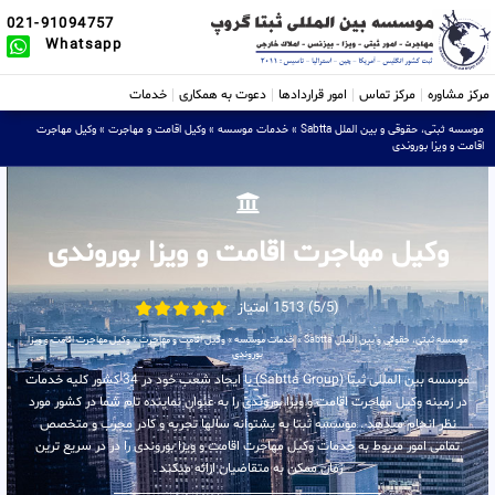
021-91094757
Whatsapp
مرکز مشاوره
مرکز تماس
امور قراردادها
دعوت به همکاری
خدمات
موسسه ثبتی، حقوقی و بین الملل Sabtta
»
خدمات موسسه
»
وکیل اقامت و مهاجرت
»
وکیل مهاجرت
اقامت و ویزا بوروندی
وکیل مهاجرت اقامت و ویزا بوروندی
(5/5) 1513 امتیاز
موسسه ثبتی، حقوقی و بین الملل Sabtta
»
خدمات موسسه
»
وکیل اقامت و مهاجرت
»
وکیل مهاجرت اقامت و ویزا
بوروندی
موسسه بین المللی ثبتا (Sabtta Group) با ایجاد شعب خود در 34 کشور کلیه خدمات
در زمینه وکیل مهاجرت اقامت و ویزا بوروندی را به عنوان نماینده تام شما در کشور مورد
نظر انجام میدهد . موسسه ثبتا به پشتوانه سالها تجربه و کادر مجرب و متخصص
تمامی امور مربوط به خدمات وکیل مهاجرت اقامت و ویزا بوروندی را در در سریع ترین
زمان ممکن به متقاضیان ارائه میکند .