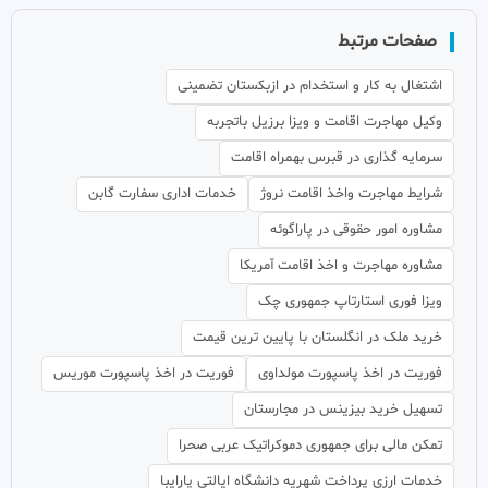
صفحات مرتبط
اشتغال به کار و استخدام در ازبکستان تضمینی
وکیل مهاجرت اقامت و ویزا برزیل باتجربه
سرمایه گذاری در قبرس بهمراه اقامت
شرایط مهاجرت واخذ اقامت نروژ
خدمات اداری سفارت گابن
مشاوره امور حقوقی در پاراگوئه
مشاوره مهاجرت و اخذ اقامت آمریکا
ویزا فوری استارتاپ جمهوری چک
خرید ملک در انگلستان با پایین ترین قیمت
فوریت در اخذ پاسپورت مولداوی
فوریت در اخذ پاسپورت موریس
تسهیل خرید بیزینس در مجارستان
تمکن مالی برای جمهوری دموکراتیک عربی صحرا
خدمات ارزی پرداخت شهریه دانشگاه ایالتی پارایبا