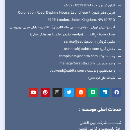
تلفن تماس: 02191094757 - 32 خط
آدرس دفتر لندن: 7 Coronation Road, Dephna House, Launchese
#105, London, United Kingdom, NW10 7PQ
آدرس: ایران-تهران - خیابان نلسون ماندلا(جردن) - انتهای خیابان مهری- روبروس
صدا و سیما - پلاک ...... (مراجعه حضوری فقط با هماهنگی قبلی)
بخش فروش: service@sabtta.com
بخش فنی: technical@sabtta.com
واحد نظارت: complaints@sabtta.com
واحد مدیریت: manager@sabtta.com
واحدتحقیق و توسعه : backend@sabtta.com
شبکه های اجتماعی:
خدمات اصلی موسسه :
ثبتــــــــــــــــ شرکت بین المللی
اخذ پاسپورت و کارت اقامت