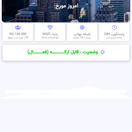
امروز مورخ:
پاسخگویی 24H
شبکه جهانی
رتبه MQFL
130.000 RG
واحد پشتیبانی
بیش از 34 شعبه
گواهینامه cess
130 هزار ثبت موفق
وضعیت : قابل ارائــــــــــــــــــــه (فعـــــــــــــــال)