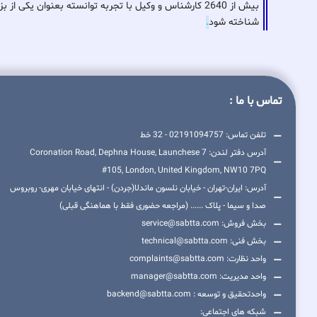
بیش از 2640 کارشناس و وکیل با تجربه توانسته بعنوان ی
شناخته شود
.
تماس با ما :
تلفن تماس: 02191094757 - 32 خط
آدرس دفتر لندن: 7 Coronation Road, Dephna House, Launchese
#105, London, United Kingdom, NW10 7PQ
آدرس: ایران-تهران - خیابان نلسون ماندلا(جردن) - انتهای خیابان مهری- روبروس
صدا و سیما - پلاک ...... (مراجعه حضوری فقط با هماهنگی قبلی)
بخش فروش: service@sabtta.com
بخش فنی: technical@sabtta.com
واحد نظارت: complaints@sabtta.com
واحد مدیریت: manager@sabtta.com
واحدتحقیق و توسعه : backend@sabtta.com
شبکه های اجتماعی: