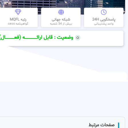
پاسخگویی 24H
شبکه جهانی
رتبه MQFL
واحد پشتیبانی
بیش از 34 شعبه
گواهینامه cess
وضعیت : قابل ارائــــــــــــــــــــه (فعـــــــــــــــال)
صفحات مرتبط