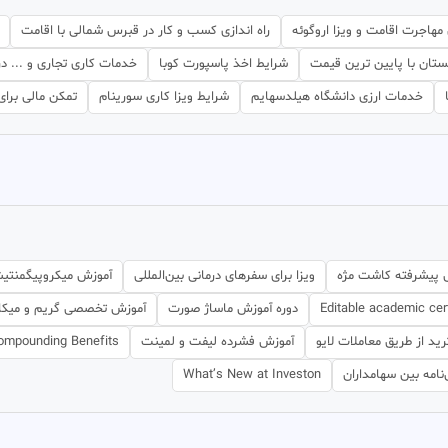
مهاجرت اقامت و ویزا اروگوئه
راه اندازی کسب و کار در قبرس شمالی با اقامت
ستان با پایین ترین قیمت
شرایط اخذ پاسپورت کوبا
خدمات کاری تجاری و ... در
خدمات ارزی دانشگاه هیلدسهایم
شرایط ویزا کاری سورینام
تمکن مالی برای
 پیشرفته کاشت مژه
ویزا برای سفرهای درمانی بین‌المللی
آموزش میکروپیگمنتیش
Editable academic cert
دوره آموزش ماساژ صورت
آموزش تخصصی گریم و میک
ید از طریق معاملات لایو
آموزش فشرده لیفت و لمینت
ompounding Benefits
‌نامه بین سهامداران
What’s New at Investon