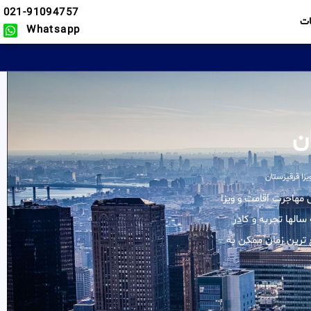
021-91094757
ت
Whatsapp
ن
زا قرقیزستان
لیه خدمات در زمینه وکیل مهاجرت اقامت و ویزا
سالها تجربه و کادر
 ترین زمان ممکن به