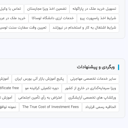
تسهیل خرید ملک در پاراگوئه
تضمین اخذ ویزا مجارستان
تماس با وکیل 
شرایط اخذ پاسپورت پرو
خدمات ارزی دانشگاه لوساکا
خرید ملک در عرب
شرایط اشتغال به کار و استخدام در نیوزلند
تعیین وقت سفارت سنت لوسیا
وبگردی و پیشنهادات
سایر خدمات تخصصی مهاجرتی
پکیج آموزش بازار آتی بورس ایران
آموزش
ویزا سرمایه‌گذاری در خارج از کشور
دوره تکمیلی کراتینه مو
ificate free
ورکشاپ های تخصصی آرایشگری
اعتراض به رأی تأمین اجتماعی
آموزش تر
الحاقیه رسمی قرارداد
The True Cost of Investment Fees
نمونه توافق