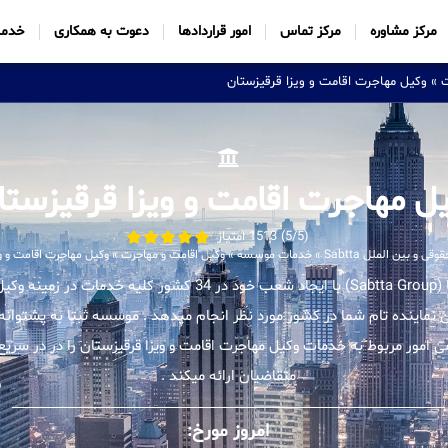
مرکز مشاوره
مرکز تماس
امور قراردادها
دعوت به همکاری
خدما
ت
»
وکیل مهاجرت اقامت و ویزا قرقیزستان
ل مهاجرت اقامت و ویزا قرقیزستا
(5/5) 1513 امتیاز
 و بین الملل Sabtta
»
خدمات موسسه
»
وکیل اقامت و مهاجرت
»
وکیل مهاجرت اقامت و وی
موسسه بین المللی ثبتا (Sabtta Group) با ایجاد شعب خود در 34 کشور ک
ن نماینده تام شما در کشور مورد نظر انجام میدهد . موسسه ثبتا به پشتوانه 
مور مربوط به خدمات وکیل مهاجرت اقامت و ویزا قرقیزستان را در در سریع
متقاضیان ارائه میکند .
امروز مورخ: