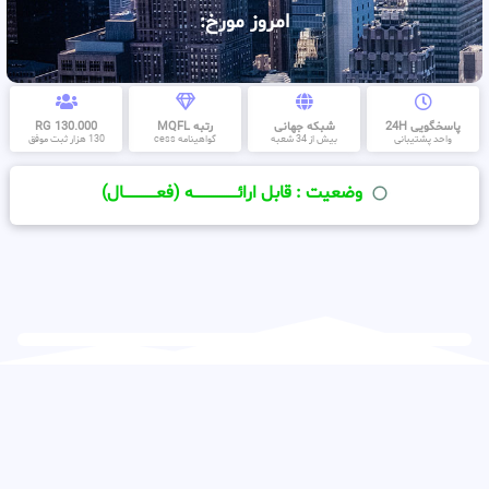
امروز مورخ:
پاسخگویی 24H
شبکه جهانی
رتبه MQFL
130.000 RG
واحد پشتیبانی
بیش از 34 شعبه
گواهینامه cess
130 هزار ثبت موفق
وضعیت : قابل ارائــــــــــــــــــــه (فعـــــــــــــــال)