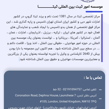
موسسه امور ثبت بین المللی ثبتـــــــــــــــــــــــــــــا
مرکز تخصصی ثبتا در سال 1381 تحت نام و برند ثبتا گروپ در کشور
امارات شهر دبی و کشور ایران استان تهران تاسیس و پایه گذاری شد ، این
مرکز فوق تخصصی از همان بدو تاسیس با ایجاد شعب و نمایندگی های
فعال خود در کشور های ایران ، ترکیه ، برزیل ، اذربایجان ، امارات ، عمان ،
آلمان ، استرالیا ، آمریکا ، بریتانیا و … توانست بعنوان یک موسسه بین
المللی در حوزه امور مهاجرتی ، حقوقی بین الملل ، اخذ ویزا ، اقامت دائم و
…. در سطح بین الملل شناخته شود . هم اکنون این مجموعه با دارا بودن
بیش از 2640 کارشناس و وکیل با تجربه توانسته بعنوان یکی از بزرگترین
و معتبرترین موسسات مهاجرتی و حقوق بین الملل شناخته شود
.
تماس با ما :
تلفن تماس: 02191094757 - 32 خط
آدرس دفتر لندن: 7 Coronation Road, Dephna House, Launchese
#105, London, United Kingdom, NW10 7PQ
آدرس: ایران-تهران - خیابان نلسون ماندلا(جردن) - انتهای خیابان مهری- روبروس