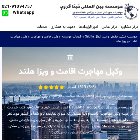
021-91094757
Whatsapp
مرکز مشاوره
مرکز تماس
امور قراردادها
دعوت به همکاری
خدمات
موسسه ثبتی، حقوقی و بین الملل Sabtta
»
خدمات موسسه
»
وکیل اقامت و مهاجرت
»
وکیل مهاجرت
اقامت و ویزا هلند
وکیل مهاجرت اقامت و ویزا هلند
(5/5) 1513 امتیاز
موسسه ثبتی، حقوقی و بین الملل Sabtta
»
خدمات موسسه
»
وکیل اقامت و مهاجرت
»
وکیل مهاجرت اقامت و ویزا
هلند
موسسه بین المللی ثبتا (Sabtta Group) با ایجاد شعب خود در 34 کشور کلیه خدمات
در زمینه وکیل مهاجرت اقامت و ویزا هلند را به عنوان نماینده تام شما در کشور مورد نظر
انجام میدهد . موسسه ثبتا به پشتوانه سالها تجربه و کادر مجرب و متخصص تمامی
امور مربوط به خدمات وکیل مهاجرت اقامت و ویزا هلند را در در سریع ترین زمان ممکن
به متقاضیان ارائه میکند .