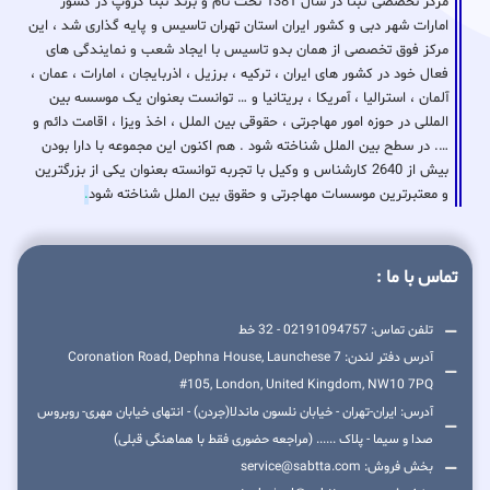
مرکز تخصصی ثبتا در سال 1381 تحت نام و برند ثبتا گروپ در کشور
امارات شهر دبی و کشور ایران استان تهران تاسیس و پایه گذاری شد ، این
مرکز فوق تخصصی از همان بدو تاسیس با ایجاد شعب و نمایندگی های
فعال خود در کشور های ایران ، ترکیه ، برزیل ، اذربایجان ، امارات ، عمان ،
آلمان ، استرالیا ، آمریکا ، بریتانیا و … توانست بعنوان یک موسسه بین
المللی در حوزه امور مهاجرتی ، حقوقی بین الملل ، اخذ ویزا ، اقامت دائم و
…. در سطح بین الملل شناخته شود . هم اکنون این مجموعه با دارا بودن
بیش از 2640 کارشناس و وکیل با تجربه توانسته بعنوان یکی از بزرگترین
و معتبرترین موسسات مهاجرتی و حقوق بین الملل شناخته شود
.
تماس با ما :
تلفن تماس: 02191094757 - 32 خط
آدرس دفتر لندن: 7 Coronation Road, Dephna House, Launchese
#105, London, United Kingdom, NW10 7PQ
آدرس: ایران-تهران - خیابان نلسون ماندلا(جردن) - انتهای خیابان مهری- روبروس
صدا و سیما - پلاک ...... (مراجعه حضوری فقط با هماهنگی قبلی)
بخش فروش: service@sabtta.com