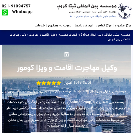
021-91094757
Whatsapp
مرکز مشاوره
مرکز تماس
امور قراردادها
دعوت به همکاری
خدمات
موسسه ثبتی، حقوقی و بین الملل Sabtta
»
خدمات موسسه
»
وکیل اقامت و مهاجرت
»
وکیل مهاجرت
اقامت و ویزا کومور
وکیل مهاجرت اقامت و ویزا کومور
(5/5) 1513 امتیاز
موسسه ثبتی، حقوقی و بین الملل Sabtta
»
خدمات موسسه
»
وکیل اقامت و مهاجرت
»
وکیل مهاجرت اقامت و ویزا
کومور
موسسه بین المللی ثبتا (Sabtta Group) با ایجاد شعب خود در 34 کشور کلیه خدمات
در زمینه وکیل مهاجرت اقامت و ویزا کومور را به عنوان نماینده تام شما در کشور مورد نظر
انجام میدهد . موسسه ثبتا به پشتوانه سالها تجربه و کادر مجرب و متخصص تمامی
امور مربوط به خدمات وکیل مهاجرت اقامت و ویزا کومور را در در سریع ترین زمان ممکن
به متقاضیان ارائه میکند .