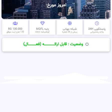
امروز مورخ:
پاسخگویی 24H
شبکه جهانی
رتبه MQFL
130.000 RG
واحد پشتیبانی
بیش از 34 شعبه
گواهینامه cess
130 هزار ثبت موفق
وضعیت : قابل ارائــــــــــــــــــــه (فعـــــــــــــــال)