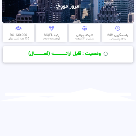
امروز مورخ:
پاسخگویی 24H
شبکه جهانی
رتبه MQFL
130.000 RG
واحد پشتیبانی
بیش از 34 شعبه
گواهینامه cess
130 هزار ثبت موفق
وضعیت : قابل ارائــــــــــــــــــــه (فعـــــــــــــــال)