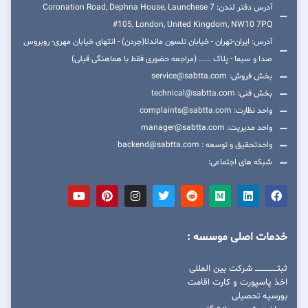
آدرس دفتر لندن: 7 Coronation Road, Dephna House, Launchese
#105, London, United Kingdom, NW10 7PQ
آدرس: ایران-تهران - خیابان نلسون ماندلا(جردن) - انتهای خیابان مهری- روبروس
صدا و سیما - پلاک ...... (مراجعه حضوری فقط با هماهنگی قبلی)
بخش فروش: service@sabtta.com
بخش فنی: technical@sabtta.com
واحد نظارت: complaints@sabtta.com
واحد مدیریت: manager@sabtta.com
واحدتحقیق و توسعه : backend@sabtta.com
شبکه های اجتماعی:
خدمات اصلی موسسه :
ثبتــــــــــــــــ شرکت بین المللی
اخذ پاسپورت و کارت اقامت
بورسیه تحصیلی