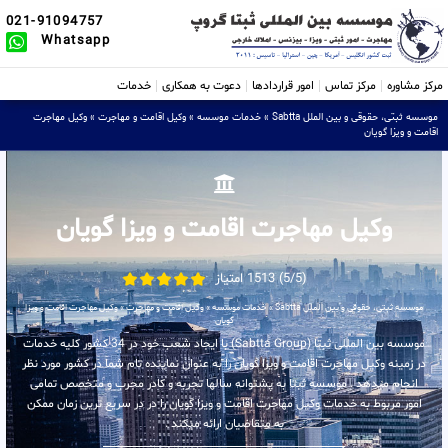
021-91094757
Whatsapp
مرکز مشاوره
مرکز تماس
امور قراردادها
دعوت به همکاری
خدمات
موسسه ثبتی، حقوقی و بین الملل Sabtta
»
خدمات موسسه
»
وکیل اقامت و مهاجرت
»
وکیل مهاجرت
اقامت و ویزا گویان
وکیل مهاجرت اقامت و ویزا گویان
(5/5) 1513 امتیاز
موسسه ثبتی، حقوقی و بین الملل Sabtta
»
خدمات موسسه
»
وکیل اقامت و مهاجرت
»
وکیل مهاجرت اقامت و ویزا
گویان
موسسه بین المللی ثبتا (Sabtta Group) با ایجاد شعب خود در 34 کشور کلیه خدمات
در زمینه وکیل مهاجرت اقامت و ویزا گویان را به عنوان نماینده تام شما در کشور مورد نظر
انجام میدهد . موسسه ثبتا به پشتوانه سالها تجربه و کادر مجرب و متخصص تمامی
امور مربوط به خدمات وکیل مهاجرت اقامت و ویزا گویان را در در سریع ترین زمان ممکن
به متقاضیان ارائه میکند .