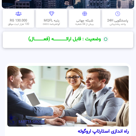
پاسخگویی 24H
شبکه جهانی
رتبه MQFL
130.000 RG
واحد پشتیبانی
بیش از 34 شعبه
گواهینامه cess
130 هزار ثبت موفق
وضعیت : قابل ارائــــــــــــــــــــه (فعـــــــــــــــال)
راه اندازی استارتاپ اروگوئه