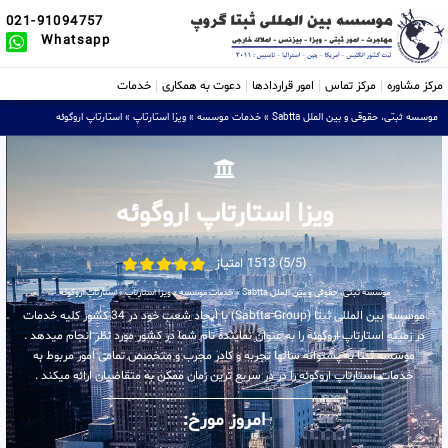
021-91094757
Whatsapp
مرکز مشاوره
مرکز تماس
امور قراردادها
دعوت به همکاری
خدمات
موسسه ثبتی، حقوقی و بین الملل Sabtta
»
خدمات موسسه
»
ویزا استارتاپ
»
استارتاپ اروگوئه
ویزا استارتاپ اروگوئه
(5/5) 1513 امتیاز
موسسه ثبتی، حقوقی و بین الملل Sabtta
»
خدمات موسسه
»
ویزا استارتاپ
»
استارتاپ اروگوئه
موسسه بین المللی ثبتا (Sabtta Group) با ایجاد شعب خود در 34 کشور کلیه خدمات
در زمینه استارتاپ اروگوئه را به عنوان نماینده تام شما در کشور مورد نظر انجام میدهد .
موسسه ثبتا به پشتوانه سالها تجربه و کادر مجرب و متخصص تمامی امور مربوط به
خدمات استارتاپ اروگوئه را در در سریع ترین زمان ممکن به متقاضیان ارائه میکند .
امروز مورخ: