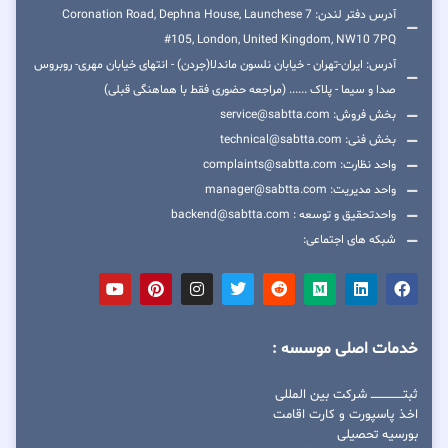
آدرس دفتر لندن: 7 Coronation Road, Dephna House, Launchese
#105, London, United Kingdom, NW10 7PQ
آدرس: ایران-تهران - خیابان نلسون ماندلا(جردن) - انتهای خیابان مهری- روبروس
صدا و سیما - پلاک ...... (مراجعه حضوری فقط با هماهنگی قبلی)
بخش فروش: service@sabtta.com
بخش فنی: technical@sabtta.com
واحد نظارت: complaints@sabtta.com
واحد مدیریت: manager@sabtta.com
واحدتحقیق و توسعه : backend@sabtta.com
شبکه های اجتماعی:
خدمات اصلی موسسه :
ثبتــــــــــــــــ شرکت بین المللی
اخذ پاسپورت و کارت اقامت
بورسیه تحصیلی