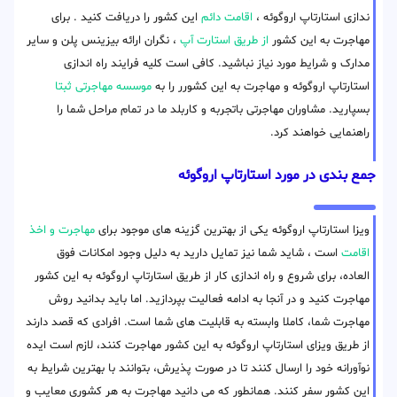
ندازی استارتاپ اروگوئه ،
اقامت دائم
این کشور را دریافت کنید . برای
مهاجرت به این کشور
از طریق استارت آپ
، نگران ارائه بیزینس پلن و سایر
مدارک و شرایط مورد نیاز نباشید. کافی است کلیه فرایند راه اندازی
استارتاپ اروگوئه و مهاجرت به این کشورر را به
موسسه مهاجرتی ثبتا
بسپارید. مشاوران مهاجرتی باتجربه و کاربلد ما در تمام مراحل شما را
راهنمایی خواهند کرد.
جمع بندی در مورد استارتاپ اروگوئه
ویزا استارتاپ اروگوئه یکی از بهترین گزینه های موجود برای
مهاجرت و اخذ
اقامت
است ، شاید شما نیز تمایل دارید به دلیل وجود امکانات فوق
العاده، برای شروع و راه اندازی کار از طریق استارتاپ اروگوئه به این کشور
مهاجرت کنید و در آنجا به ادامه فعالیت بپردازید. اما باید بدانید روش
مهاجرت شما، کاملا وابسته به قابلیت های شما است. افرادی که قصد دارند
از طریق ویزای استارتاپ اروگوئه به این کشور مهاجرت کنند، لازم است ایده
نوآورانه خود را ارسال کنند تا در صورت پذیرش، بتوانند با بهترین شرایط به
این کشور سفر کنند. همانطور که می دانید مهاجرت به هر کشوری معایب و