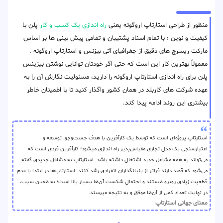
منظور از طراحی استارتاپ اروگوئه یعنی
راه اندازی یک کسب و کار
پلن با
کیفیت و نوین ؛ با تمام اسناد پشتیبان و تمامی پیش بینی ها بر اساس
مارکت ریسرچ های دقیق از جغرافیای آتی بیزنس و استارتاپ اروگوئه .
معمولاً بهترین کار این است که حتی اگر خودتان توانایی نوشتن بیزینس
پلن برای راه اندازی استارتاپ اروگوئه را دارید، مسئولیت نگارش آن را به
عهده شرکت های کاربلد در همان کشور واگذار کنید تا با اطمینان خاطر
بیشتری این روند ادامه پیدا کند.
استارتاپ پروژه‌ای است که توسط یک کارآفرین با هدف جست‌وجو، توسعه و
اعتبارسنجی یک مدل تجاری مقیاس‌پذیر راه اندازی میشود؛ کارآفرین فردی است که
می‌تواند به همه مشاغل جدید اشتغال داشته باشد. استارتاپ به مشاغل جدیدی گفته
می‌شود که قصد دارند فراتر از بنیانگذاران انفرادی رشد کنند. استارتاپ‌ها در ابتدا با عدم
قطعیت زیادی روبرو هستند و احتمال شکست آن‌ها بسیار بالا است؛ به همین سبب،
در نهایت تعداد کمی از آن‌ها موفق و به نتیجه میرسند.
معنای جهانی استارتاپ