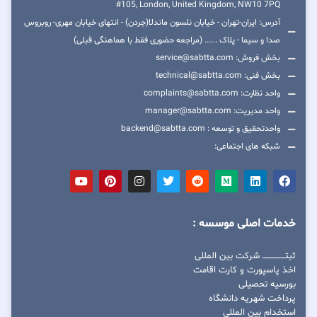
#105, London, United Kingdom, NW10 7PQ
آدرس: ایران-تهران - خیابان نلسون ماندلا(جردن) - انتهای خیابان مهری- روبروس
صدا و سیما - پلاک ...... (مراجعه حضوری فقط با هماهنگی قبلی)
بخش فروش: service@sabtta.com
بخش فنی: technical@sabtta.com
واحد نظارت: complaints@sabtta.com
واحد مدیریت: manager@sabtta.com
واحدتحقیق و توسعه : backend@sabtta.com
شبکه های اجتماعی:
خدمات اصلی موسسه :
ثبتــــــــــــــــ شرکت بین المللی
اخذ پاسپورت و کارت اقامت
بورسیه تحصیلی
پرداخت شهریه دانشگاه
استخدام بین المللی