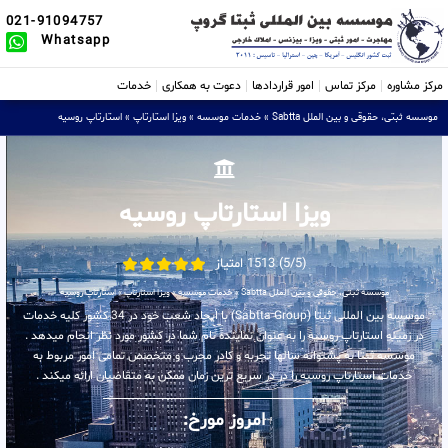
021-91094757
Whatsapp
مرکز مشاوره
مرکز تماس
امور قراردادها
دعوت به همکاری
خدمات
موسسه ثبتی، حقوقی و بین الملل Sabtta
»
خدمات موسسه
»
ویزا استارتاپ
»
استارتاپ روسیه
ویزا استارتاپ روسیه
(5/5) 1513 امتیاز
موسسه ثبتی، حقوقی و بین الملل Sabtta
»
خدمات موسسه
»
ویزا استارتاپ
»
استارتاپ روسیه
موسسه بین المللی ثبتا (Sabtta Group) با ایجاد شعب خود در 34 کشور کلیه خدمات
در زمینه استارتاپ روسیه را به عنوان نماینده تام شما در کشور مورد نظر انجام میدهد .
موسسه ثبتا به پشتوانه سالها تجربه و کادر مجرب و متخصص تمامی امور مربوط به
خدمات استارتاپ روسیه را در در سریع ترین زمان ممکن به متقاضیان ارائه میکند .
امروز مورخ: