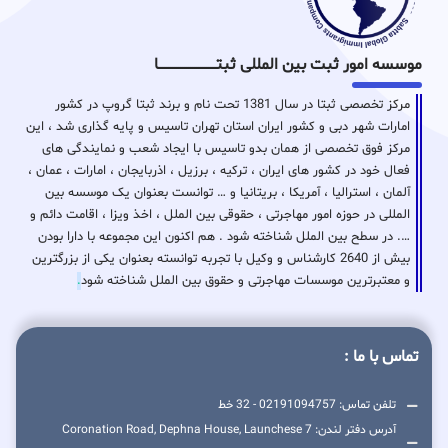
موسسه امور ثبت بین المللی ثبتـــــــــــــــــــــــــــــا
مرکز تخصصی ثبتا در سال 1381 تحت نام و برند ثبتا گروپ در کشور
امارات شهر دبی و کشور ایران استان تهران تاسیس و پایه گذاری شد ، این
مرکز فوق تخصصی از همان بدو تاسیس با ایجاد شعب و نمایندگی های
فعال خود در کشور های ایران ، ترکیه ، برزیل ، اذربایجان ، امارات ، عمان ،
آلمان ، استرالیا ، آمریکا ، بریتانیا و … توانست بعنوان یک موسسه بین
المللی در حوزه امور مهاجرتی ، حقوقی بین الملل ، اخذ ویزا ، اقامت دائم و
…. در سطح بین الملل شناخته شود . هم اکنون این مجموعه با دارا بودن
بیش از 2640 کارشناس و وکیل با تجربه توانسته بعنوان یکی از بزرگترین
و معتبرترین موسسات مهاجرتی و حقوق بین الملل شناخته شود
.
تماس با ما :
تلفن تماس: 02191094757 - 32 خط
آدرس دفتر لندن: 7 Coronation Road, Dephna House, Launchese