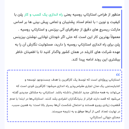
منظور از طراحی استارتاپ روسیه یعنی
راه اندازی یک کسب و کار
پلن با
کیفیت و نوین ؛ با تمام اسناد پشتیبان و تمامی پیش بینی ها بر اساس
مارکت ریسرچ های دقیق از جغرافیای آتی بیزنس و استارتاپ روسیه .
معمولاً بهترین کار این است که حتی اگر خودتان توانایی نوشتن بیزینس
پلن برای راه اندازی استارتاپ روسیه را دارید، مسئولیت نگارش آن را به
عهده شرکت های کاربلد در همان کشور واگذار کنید تا با اطمینان خاطر
بیشتری این روند ادامه پیدا کند.
استارتاپ پروژه‌ای است که توسط یک کارآفرین با هدف جست‌وجو، توسعه و
اعتبارسنجی یک مدل تجاری مقیاس‌پذیر راه اندازی میشود؛ کارآفرین فردی است که
می‌تواند به همه مشاغل جدید اشتغال داشته باشد. استارتاپ به مشاغل جدیدی گفته
می‌شود که قصد دارند فراتر از بنیانگذاران انفرادی رشد کنند. استارتاپ‌ها در ابتدا با عدم
قطعیت زیادی روبرو هستند و احتمال شکست آن‌ها بسیار بالا است؛ به همین سبب،
در نهایت تعداد کمی از آن‌ها موفق و به نتیجه میرسند.
معنای جهانی استارتاپ