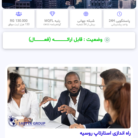
پاسخگویی 24H
شبکه جهانی
رتبه MQFL
130.000 RG
واحد پشتیبانی
بیش از 34 شعبه
گواهینامه cess
130 هزار ثبت موفق
وضعیت : قابل ارائــــــــــــــــــــه (فعـــــــــــــــال)
راه اندازی استارتاپ روسیه