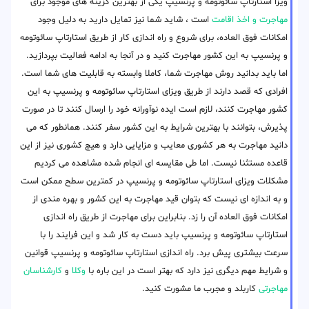
ویزا استارتاپ سائوتومه و پرنسیپ یکی از بهترین گزینه های موجود برای
مهاجرت و اخذ اقامت
است ، شاید شما نیز تمایل دارید به دلیل وجود
امکانات فوق العاده، برای شروع و راه اندازی کار از طریق استارتاپ سائوتومه
و پرنسیپ به این کشور مهاجرت کنید و در آنجا به ادامه فعالیت بپردازید.
اما باید بدانید روش مهاجرت شما، کاملا وابسته به قابلیت های شما است.
افرادی که قصد دارند از طریق ویزای استارتاپ سائوتومه و پرنسیپ به این
کشور مهاجرت کنند، لازم است ایده نوآورانه خود را ارسال کنند تا در صورت
پذیرش، بتوانند با بهترین شرایط به این کشور سفر کنند. همانطور که می
دانید مهاجرت به هر کشوری معایب و مزایایی دارد و هیچ کشوری نیز از این
قاعده مستثنا نیست. اما طی مقایسه ای انجام شده مشاهده می کردیم
مشکلات ویزای استارتاپ سائوتومه و پرنسیپ در کمترین سطح ممکن است
و به اندازه ای نیست که بتوان قید مهاجرت به این کشور و بهره مندی از
امکانات فوق العاده آن را زد. بنابراین برای مهاجرت از طریق راه اندازی
استارتاپ سائوتومه و پرنسیپ باید دست به کار شد و این فرایند را با
سرعت بیشتری پیش برد. راه اندازی استارتاپ سائوتومه و پرنسیپ قوانین
و شرایط مهم دیگری نیز دارد که بهتر است در این باره با
وکلا
و
کارشناسان
مهاجرتی
کاربلد و مجرب ما مشورت کنید.