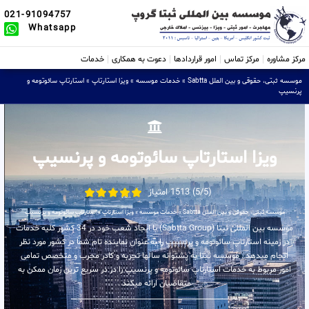
021-91094757
Whatsapp
مرکز مشاوره
مرکز تماس
امور قراردادها
دعوت به همکاری
خدمات
موسسه ثبتی، حقوقی و بین الملل Sabtta
»
خدمات موسسه
»
ویزا استارتاپ
»
استارتاپ سائوتومه و
پرنسیپ
ویزا استارتاپ سائوتومه و پرنسیپ
(5/5) 1513 امتیاز
موسسه ثبتی، حقوقی و بین الملل Sabtta
»
خدمات موسسه
»
ویزا استارتاپ
»
استارتاپ سائوتومه و پرنسیپ
موسسه بین المللی ثبتا (Sabtta Group) با ایجاد شعب خود در 34 کشور کلیه خدمات
در زمینه استارتاپ سائوتومه و پرنسیپ را به عنوان نماینده تام شما در کشور مورد نظر
انجام میدهد . موسسه ثبتا به پشتوانه سالها تجربه و کادر مجرب و متخصص تمامی
امور مربوط به خدمات استارتاپ سائوتومه و پرنسیپ را در در سریع ترین زمان ممکن به
متقاضیان ارائه میکند .