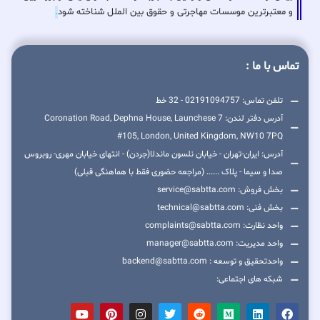
و معتبرترین موسسات مهاجرتی و حقوق بین الملل شناخته شود
.
تماس با ما :
تلفن تماس: 02191094757 - 32 خط
آدرس دفتر لندن: 7 Coronation Road, Dephna House, Launchese
#105, London, United Kingdom, NW10 7PQ
آدرس: ایران-تهران - خیابان نلسون ماندلا(جردن) - انتهای خیابان مهری- روبروس
صدا و سیما - پلاک ...... (مراجعه حضوری فقط با هماهنگی قبلی)
بخش فروش: service@sabtta.com
بخش فنی: technical@sabtta.com
واحد نظارت: complaints@sabtta.com
واحد مدیریت: manager@sabtta.com
واحدتحقیق و توسعه : backend@sabtta.com
شبکه های اجتماعی: