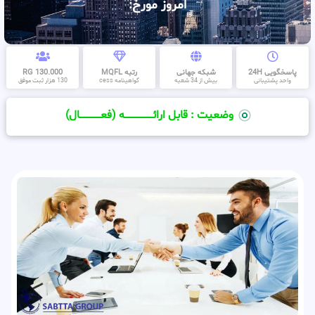
امروز مورخ:
پاسخگویی 24H
شبکه جهانی
رتبه MQFL
130.000 RG
واحد پشتیبانی
بیش از 34 شعبه
گواهینامه cess
130 هزار ثبت موفق
وضعیت : قابل ارائــــــــــــــــــــه (فعـــــــــــــــال)