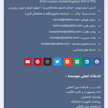
#105, London, United Kingdom, NW10 7PQ
آدرس: ایران-تهران - خیابان نلسون ماندلا(جردن) - انتهای خیابان مهری- روبروس
صدا و سیما - پلاک ...... (مراجعه حضوری فقط با هماهنگی قبلی)
بخش فروش: service@sabtta.com
بخش فنی: technical@sabtta.com
واحد نظارت: complaints@sabtta.com
واحد مدیریت: manager@sabtta.com
واحدتحقیق و توسعه : backend@sabtta.com
شبکه های اجتماعی:
خدمات اصلی موسسه :
ثبتــــــــــــــــ شرکت بین المللی
اخذ پاسپورت و کارت اقامت
بورسیه تحصیلی
پرداخت شهریه دانشگاه
استخدام بین المللی