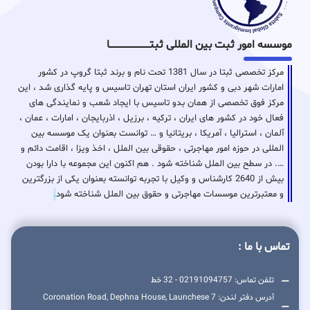
موسسه امور ثبت بین المللی ثبتـــــــــــــــــــــــــــــا
مرکز تخصصی ثبتا در سال 1381 تحت نام و برند ثبتا گروپ در کشور
امارات شهر دبی و کشور ایران استان تهران تاسیس و پایه گذاری شد ، این
مرکز فوق تخصصی از همان بدو تاسیس با ایجاد شعب و نمایندگی های
فعال خود در کشور های ایران ، ترکیه ، برزیل ، اذربایجان ، امارات ، عمان ،
آلمان ، استرالیا ، آمریکا ، بریتانیا و … توانست بعنوان یک موسسه بین
المللی در حوزه امور مهاجرتی ، حقوقی بین الملل ، اخذ ویزا ، اقامت دائم و
…. در سطح بین الملل شناخته شود . هم اکنون این مجموعه با دارا بودن
بیش از 2640 کارشناس و وکیل با تجربه توانسته بعنوان یکی از بزرگترین
و معتبرترین موسسات مهاجرتی و حقوق بین الملل شناخته شود
.
تماس با ما :
تلفن تماس: 02191094757 - 32 خط
آدرس دفتر لندن: 7 Coronation Road, Dephna House, Launchese