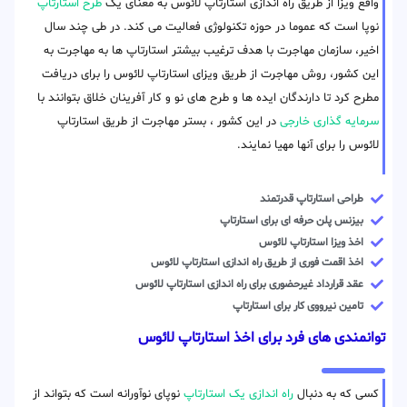
واقع ویزا از طریق راه اندازی استارتاپ لائوس به معنای یک
طرح استارتاپ
نوپا است که عموما در حوزه تکنولوژی فعالیت می کند. در طی چند سال
اخیر، سازمان مهاجرت با هدف ترغیب بیشتر استارتاپ ها به مهاجرت به
این کشور، روش مهاجرت از طریق ویزای استارتاپ لائوس را برای دریافت
مطرح کرد تا دارندگان ایده ها و طرح های نو و کار آفرینان خلاق بتوانند با
سرمایه گذاری خارجی
در این کشور ، بستر مهاجرت از طریق استارتاپ
لائوس را برای آنها مهیا نمایند.
طراحی استارتاپ قدرتمند
بیزنس پلن حرفه ای برای استارتاپ
اخذ ویزا استارتاپ لائوس
اخذ اقمت فوری از طریق راه اندازی استارتاپ لائوس
عقد قرارداد غیرحضوری برای راه اندازی استارتاپ لائوس
تامین نیرووی کار برای استارتاپ
توانمندی های فرد برای اخذ استارتاپ لائوس
کسی که به دنبال
راه اندازی یک استارتاپ
نوپای نوآورانه است که بتواند از