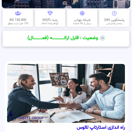
پاسخگویی 24H
شبکه جهانی
رتبه MQFL
130.000 RG
واحد پشتیبانی
بیش از 34 شعبه
گواهینامه cess
130 هزار ثبت موفق
وضعیت : قابل ارائــــــــــــــــــــه (فعـــــــــــــــال)
راه اندازی استارتاپ لائوس