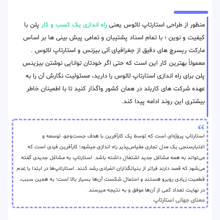
منظور از طراحی استارتاپ لائوس یعنی
راه اندازی یک کسب و کار
پلن با
کیفیت و نوین ؛ با تمام اسناد پشتیبان و تمامی پیش بینی ها بر اساس
مارکت ریسرچ های دقیق از جغرافیای آتی بیزنس و استارتاپ لائوس .
معمولاً بهترین کار این است که حتی اگر خودتان توانایی نوشتن بیزینس
پلن برای راه اندازی استارتاپ لائوس را دارید، مسئولیت نگارش آن را به
عهده شرکت های کاربلد در همان کشور واگذار کنید تا با اطمینان خاطر
بیشتری این روند ادامه پیدا کند.
استارتاپ پروژه‌ای است که توسط یک کارآفرین با هدف جست‌وجو، توسعه و
اعتبارسنجی یک مدل تجاری مقیاس‌پذیر راه اندازی میشود؛ کارآفرین فردی است که
می‌تواند به همه مشاغل جدید اشتغال داشته باشد. استارتاپ به مشاغل جدیدی گفته
می‌شود که قصد دارند فراتر از بنیانگذاران انفرادی رشد کنند. استارتاپ‌ها در ابتدا با عدم
قطعیت زیادی روبرو هستند و احتمال شکست آن‌ها بسیار بالا است؛ به همین سبب،
در نهایت تعداد کمی از آن‌ها موفق و به نتیجه میرسند.
معنای جهانی استارتاپ