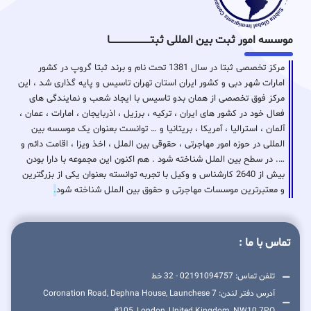
موسسه امور ثبت بین المللی ثبتـــــــــــــــــــــــــــــا
مرکز تخصصی ثبتا در سال 1381 تحت نام و برند ثبتا گروپ در کشور
امارات شهر دبی و کشور ایران استان تهران تاسیس و پایه گذاری شد ، این
مرکز فوق تخصصی از همان بدو تاسیس با ایجاد شعب و نمایندگی های
فعال خود در کشور های ایران ، ترکیه ، برزیل ، اذربایجان ، امارات ، عمان ،
آلمان ، استرالیا ، آمریکا ، بریتانیا و … توانست بعنوان یک موسسه بین
المللی در حوزه امور مهاجرتی ، حقوقی بین الملل ، اخذ ویزا ، اقامت دائم و
…. در سطح بین الملل شناخته شود . هم اکنون این مجموعه با دارا بودن
بیش از 2640 کارشناس و وکیل با تجربه توانسته بعنوان یکی از بزرگترین
و معتبرترین موسسات مهاجرتی و حقوق بین الملل شناخته شود
.
تماس با ما :
تلفن تماس: 02191094757 - 32 خط
آدرس دفتر لندن: 7 Coronation Road, Dephna House, Launchese