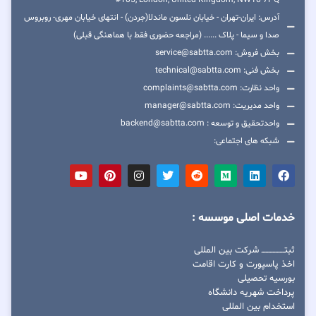
#105, London, United Kingdom, NW10 7PQ
آدرس: ایران-تهران - خیابان نلسون ماندلا(جردن) - انتهای خیابان مهری- روبروس
صدا و سیما - پلاک ...... (مراجعه حضوری فقط با هماهنگی قبلی)
بخش فروش: service@sabtta.com
بخش فنی: technical@sabtta.com
واحد نظارت: complaints@sabtta.com
واحد مدیریت: manager@sabtta.com
واحدتحقیق و توسعه : backend@sabtta.com
شبکه های اجتماعی:
خدمات اصلی موسسه :
ثبتــــــــــــــــ شرکت بین المللی
اخذ پاسپورت و کارت اقامت
بورسیه تحصیلی
پرداخت شهریه دانشگاه
استخدام بین المللی