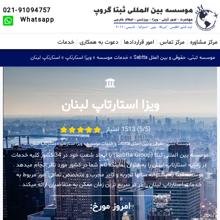
021-91094757
Whatsapp
مرکز مشاوره
مرکز تماس
امور قراردادها
دعوت به همکاری
خدمات
موسسه ثبتی، حقوقی و بین الملل Sabtta
»
خدمات موسسه
»
ویزا استارتاپ
»
استارتاپ لبنان
ویزا استارتاپ لبنان
(5/5) 1513 امتیاز
موسسه ثبتی، حقوقی و بین الملل Sabtta
»
خدمات موسسه
»
ویزا استارتاپ
»
استارتاپ لبنان
موسسه بین المللی ثبتا (Sabtta Group) با ایجاد شعب خود در 34 کشور کلیه خدمات
در زمینه استارتاپ لبنان را به عنوان نماینده تام شما در کشور مورد نظر انجام میدهد .
موسسه ثبتا به پشتوانه سالها تجربه و کادر مجرب و متخصص تمامی امور مربوط به
خدمات استارتاپ لبنان را در در سریع ترین زمان ممکن به متقاضیان ارائه میکند .
امروز مورخ: