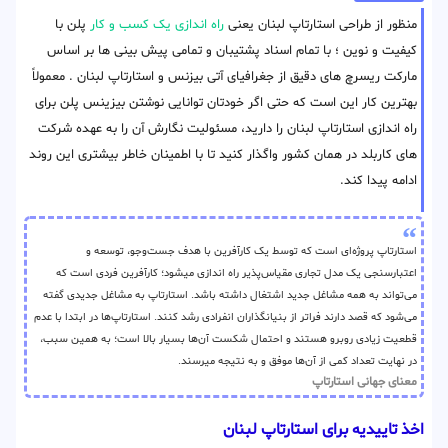
منظور از طراحی استارتاپ لبنان یعنی
راه اندازی یک کسب و کار
پلن با
کیفیت و نوین ؛ با تمام اسناد پشتیبان و تمامی پیش بینی ها بر اساس
مارکت ریسرچ های دقیق از جغرافیای آتی بیزنس و استارتاپ لبنان . معمولاً
بهترین کار این است که حتی اگر خودتان توانایی نوشتن بیزینس پلن برای
راه اندازی استارتاپ لبنان را دارید، مسئولیت نگارش آن را به عهده شرکت
های کاربلد در همان کشور واگذار کنید تا با اطمینان خاطر بیشتری این روند
ادامه پیدا کند.
استارتاپ پروژه‌ای است که توسط یک کارآفرین با هدف جست‌وجو، توسعه و
اعتبارسنجی یک مدل تجاری مقیاس‌پذیر راه اندازی میشود؛ کارآفرین فردی است که
می‌تواند به همه مشاغل جدید اشتغال داشته باشد. استارتاپ به مشاغل جدیدی گفته
می‌شود که قصد دارند فراتر از بنیانگذاران انفرادی رشد کنند. استارتاپ‌ها در ابتدا با عدم
قطعیت زیادی روبرو هستند و احتمال شکست آن‌ها بسیار بالا است؛ به همین سبب،
در نهایت تعداد کمی از آن‌ها موفق و به نتیجه میرسند.
معنای جهانی استارتاپ
اخذ تاییدیه برای استارتاپ لبنان