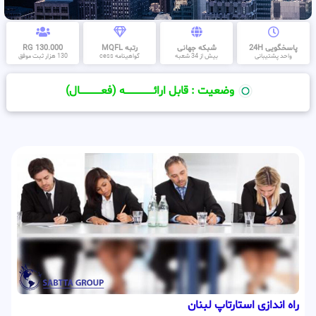
پاسخگویی 24H
شبکه جهانی
رتبه MQFL
130.000 RG
واحد پشتیبانی
بیش از 34 شعبه
گواهینامه cess
130 هزار ثبت موفق
وضعیت : قابل ارائــــــــــــــــــــه (فعـــــــــــــــال)
راه اندازی استارتاپ لبنان