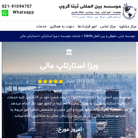
021-91094757
Whatsapp
مرکز مشاوره
مرکز تماس
امور قراردادها
دعوت به همکاری
خدمات
موسسه ثبتی، حقوقی و بین الملل Sabtta
»
خدمات موسسه
»
ویزا استارتاپ
»
استارتاپ مالی
ویزا استارتاپ مالی
(5/5) 1513 امتیاز
موسسه ثبتی، حقوقی و بین الملل Sabtta
»
خدمات موسسه
»
ویزا استارتاپ
»
استارتاپ مالی
موسسه بین المللی ثبتا (Sabtta Group) با ایجاد شعب خود در 34 کشور کلیه خدمات
در زمینه استارتاپ مالی را به عنوان نماینده تام شما در کشور مورد نظر انجام میدهد .
موسسه ثبتا به پشتوانه سالها تجربه و کادر مجرب و متخصص تمامی امور مربوط به
خدمات استارتاپ مالی را در در سریع ترین زمان ممکن به متقاضیان ارائه میکند .
امروز مورخ: