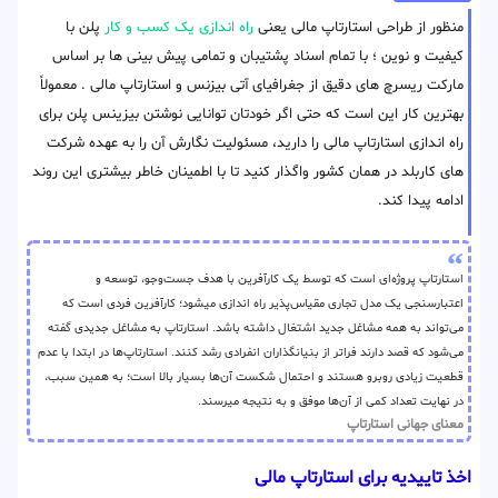
منظور از طراحی استارتاپ مالی یعنی
راه اندازی یک کسب و کار
پلن با
کیفیت و نوین ؛ با تمام اسناد پشتیبان و تمامی پیش بینی ها بر اساس
مارکت ریسرچ های دقیق از جغرافیای آتی بیزنس و استارتاپ مالی . معمولاً
بهترین کار این است که حتی اگر خودتان توانایی نوشتن بیزینس پلن برای
راه اندازی استارتاپ مالی را دارید، مسئولیت نگارش آن را به عهده شرکت
های کاربلد در همان کشور واگذار کنید تا با اطمینان خاطر بیشتری این روند
ادامه پیدا کند.
استارتاپ پروژه‌ای است که توسط یک کارآفرین با هدف جست‌وجو، توسعه و
اعتبارسنجی یک مدل تجاری مقیاس‌پذیر راه اندازی میشود؛ کارآفرین فردی است که
می‌تواند به همه مشاغل جدید اشتغال داشته باشد. استارتاپ به مشاغل جدیدی گفته
می‌شود که قصد دارند فراتر از بنیانگذاران انفرادی رشد کنند. استارتاپ‌ها در ابتدا با عدم
قطعیت زیادی روبرو هستند و احتمال شکست آن‌ها بسیار بالا است؛ به همین سبب،
در نهایت تعداد کمی از آن‌ها موفق و به نتیجه میرسند.
معنای جهانی استارتاپ
اخذ تاییدیه برای استارتاپ مالی