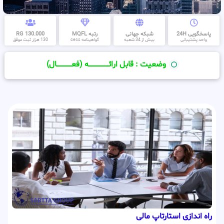
پاسخگویی 24H
شبکه جهانی
رتبه MQFL
130.000 RG
واحد پشتیبانی
بیش از 34 شعبه
گواهینامه cess
130 هزار ثبت موفق
وضعیت : قابل ارائــــــــــــــــــــه (فعـــــــــــــــال)
راه اندازی استارتاپ مالی