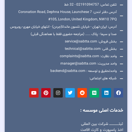
تلفن تماس: 02191094757 - 32 خط
آدرس دفتر لندن: 7 Coronation Road, Dephna House, Launchese
#105, London, United Kingdom, NW10 7PQ
آدرس: ایران-تهران - خیابان نلسون ماندلا(جردن) - انتهای خیابان مهری- روبروس
صدا و سیما - پلاک ...... (مراجعه حضوری فقط با هماهنگی قبلی)
بخش فروش: service@sabtta.com
بخش فنی: technical@sabtta.com
واحد نظارت: complaints@sabtta.com
واحد مدیریت: manager@sabtta.com
واحدتحقیق و توسعه : backend@sabtta.com
شبکه های اجتماعی:
خدمات اصلی موسسه :
ثبتــــــــــــــــ شرکت بین المللی
اخذ پاسپورت و کارت اقامت