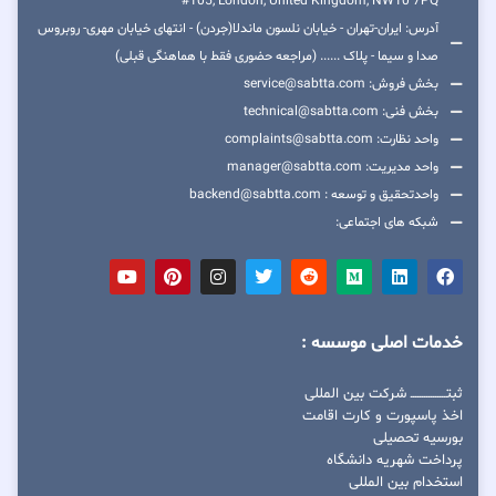
#105, London, United Kingdom, NW10 7PQ
آدرس: ایران-تهران - خیابان نلسون ماندلا(جردن) - انتهای خیابان مهری- روبروس
صدا و سیما - پلاک ...... (مراجعه حضوری فقط با هماهنگی قبلی)
بخش فروش: service@sabtta.com
بخش فنی: technical@sabtta.com
واحد نظارت: complaints@sabtta.com
واحد مدیریت: manager@sabtta.com
واحدتحقیق و توسعه : backend@sabtta.com
شبکه های اجتماعی:
خدمات اصلی موسسه :
ثبتــــــــــــــــ شرکت بین المللی
اخذ پاسپورت و کارت اقامت
بورسیه تحصیلی
پرداخت شهریه دانشگاه
استخدام بین المللی