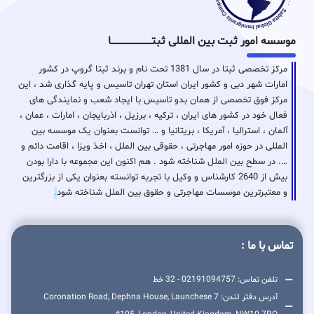
موسسه امور ثبت بین المللی ثبتـــــــــــــــــــــــــــــا
مرکز تخصصی ثبتا در سال 1381 تحت نام و برند ثبتا گروپ در کشور
امارات شهر دبی و کشور ایران استان تهران تاسیس و پایه گذاری شد ، این
مرکز فوق تخصصی از همان بدو تاسیس با ایجاد شعب و نمایندگی های
فعال خود در کشور های ایران ، ترکیه ، برزیل ، اذربایجان ، امارات ، عمان ،
آلمان ، استرالیا ، آمریکا ، بریتانیا و … توانست بعنوان یک موسسه بین
المللی در حوزه امور مهاجرتی ، حقوقی بین الملل ، اخذ ویزا ، اقامت دائم و
…. در سطح بین الملل شناخته شود . هم اکنون این مجموعه با دارا بودن
بیش از 2640 کارشناس و وکیل با تجربه توانسته بعنوان یکی از بزرگترین
و معتبرترین موسسات مهاجرتی و حقوق بین الملل شناخته شود
.
تماس با ما :
تلفن تماس: 02191094757 - 32 خط
آدرس دفتر لندن: 7 Coronation Road, Dephna House, Launchese