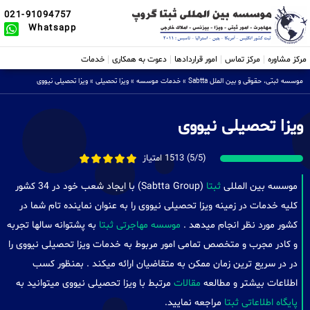
021-91094757
Whatsapp
مرکز مشاوره
مرکز تماس
امور قراردادها
دعوت به همکاری
خدمات
موسسه ثبتی، حقوقی و بین الملل Sabtta
»
خدمات موسسه
»
ویزا تحصیلی
»
ویزا تحصیلی نیووی
ویزا تحصیلی نیووی
(5/5) 1513 امتیاز
موسسه بین المللی
ثبتا
(Sabtta Group) با ایجاد شعب خود در 34 کشور
کلیه خدمات در زمینه ویزا تحصیلی نیووی را به عنوان نماینده تام شما در
کشور مورد نظر انجام میدهد .
موسسه مهاجرتی ثبتا
به پشتوانه سالها تجربه
و کادر مجرب و متخصص تمامی امور مربوط به خدمات ویزا تحصیلی نیووی را
در در سریع ترین زمان ممکن به متقاضیان ارائه میکند . بمنظور کسب
اطلاعات بیشتر و مطالعه
مقالات
مرتبط با ویزا تحصیلی نیووی میتوانید به
پایگاه اطلاعاتی ثبتا
مراجعه نمایید.