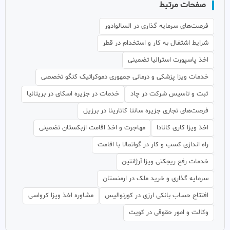
صفحات مرتبط
فرصت‌های سرمایه گذاری در السالوادور
شرایط اشتغال به کار و استخدام در قطر
اخذ پاسپورت استرالیا تضمینی
خدمات ویزا پزشکی و درمانی جمهوری دموکراتیک کنگو تخصصی
ثبت و تاسیس شرکت در چاد
خدمات در جزیره اسکای در بریتانیا
فرصت‌های تجاری جزیره سانتا کاتارینا در برزیل
اخذ ویزا کاری کانادا
مهاجرت و اخذ اقامت ازبکستان تضمینی
راه اندازی کسب و کار در گواتمالا با اقامت
خدمات رفع ریجکتی ویزا آرژانتین
سرمایه گذاری و خرید ملک در ارمنستان
افتتاح حساب بانکی ارزی در کورنوالیس
مشاوره اخذ ویزا کرواسی
وکالت و امور حقوقی در کویت