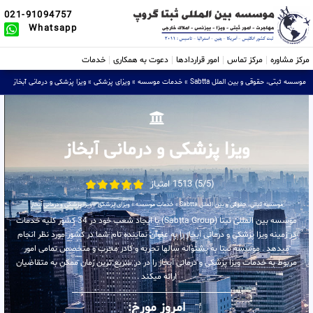
021-91094757
Whatsapp
مرکز مشاوره
مرکز تماس
امور قراردادها
دعوت به همکاری
خدمات
موسسه ثبتی، حقوقی و بین الملل Sabtta
»
خدمات موسسه
»
ویزای پزشکی
»
ویزا پزشکی و درمانی آبخاز
ویزا پزشکی و درمانی آبخاز
(5/5) 1513 امتیاز
موسسه ثبتی، حقوقی و بین الملل Sabtta
»
خدمات موسسه
»
ویزای پزشکی
»
ویزا پزشکی و درمانی آبخاز
موسسه بین المللی ثبتا (Sabtta Group) با ایجاد شعب خود در 34 کشور کلیه خدمات
در زمینه ویزا پزشکی و درمانی آبخاز را به عنوان نماینده تام شما در کشور مورد نظر انجام
میدهد . موسسه ثبتا به پشتوانه سالها تجربه و کادر مجرب و متخصص تمامی امور
مربوط به خدمات ویزا پزشکی و درمانی آبخاز را در در سریع ترین زمان ممکن به متقاضیان
ارائه میکند .
امروز مورخ: