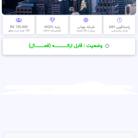
پاسخگویی 24H
شبکه جهانی
رتبه MQFL
130.000 RG
واحد پشتیبانی
بیش از 34 شعبه
گواهینامه cess
130 هزار ثبت موفق
وضعیت : قابل ارائــــــــــــــــــــه (فعـــــــــــــــال)