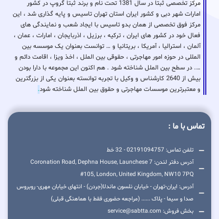
مرکز تخصصی ثبتا در سال 1381 تحت نام و برند ثبتا گروپ در کشور
امارات شهر دبی و کشور ایران استان تهران تاسیس و پایه گذاری شد ، این
مرکز فوق تخصصی از همان بدو تاسیس با ایجاد شعب و نمایندگی های
فعال خود در کشور های ایران ، ترکیه ، برزیل ، اذربایجان ، امارات ، عمان ،
آلمان ، استرالیا ، آمریکا ، بریتانیا و … توانست بعنوان یک موسسه بین
المللی در حوزه امور مهاجرتی ، حقوقی بین الملل ، اخذ ویزا ، اقامت دائم و
…. در سطح بین الملل شناخته شود . هم اکنون این مجموعه با دارا بودن
بیش از 2640 کارشناس و وکیل با تجربه توانسته بعنوان یکی از بزرگترین
و معتبرترین موسسات مهاجرتی و حقوق بین الملل شناخته شود
.
تماس با ما :
تلفن تماس: 02191094757 - 32 خط
آدرس دفتر لندن: 7 Coronation Road, Dephna House, Launchese
#105, London, United Kingdom, NW10 7PQ
آدرس: ایران-تهران - خیابان نلسون ماندلا(جردن) - انتهای خیابان مهری- روبروس
صدا و سیما - پلاک ...... (مراجعه حضوری فقط با هماهنگی قبلی)
بخش فروش: service@sabtta.com