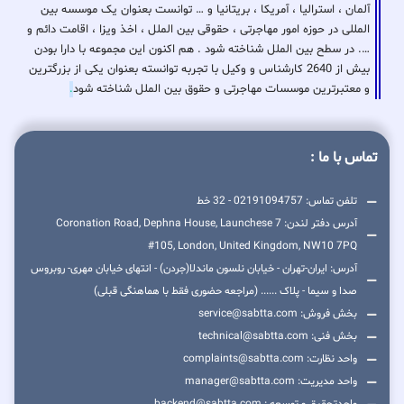
آلمان ، استرالیا ، آمریکا ، بریتانیا و … توانست بعنوان یک موسسه بین
المللی در حوزه امور مهاجرتی ، حقوقی بین الملل ، اخذ ویزا ، اقامت دائم و
…. در سطح بین الملل شناخته شود . هم اکنون این مجموعه با دارا بودن
بیش از 2640 کارشناس و وکیل با تجربه توانسته بعنوان یکی از بزرگترین
و معتبرترین موسسات مهاجرتی و حقوق بین الملل شناخته شود
.
تماس با ما :
تلفن تماس: 02191094757 - 32 خط
آدرس دفتر لندن: 7 Coronation Road, Dephna House, Launchese
#105, London, United Kingdom, NW10 7PQ
آدرس: ایران-تهران - خیابان نلسون ماندلا(جردن) - انتهای خیابان مهری- روبروس
صدا و سیما - پلاک ...... (مراجعه حضوری فقط با هماهنگی قبلی)
بخش فروش: service@sabtta.com
بخش فنی: technical@sabtta.com
واحد نظارت: complaints@sabtta.com
واحد مدیریت: manager@sabtta.com