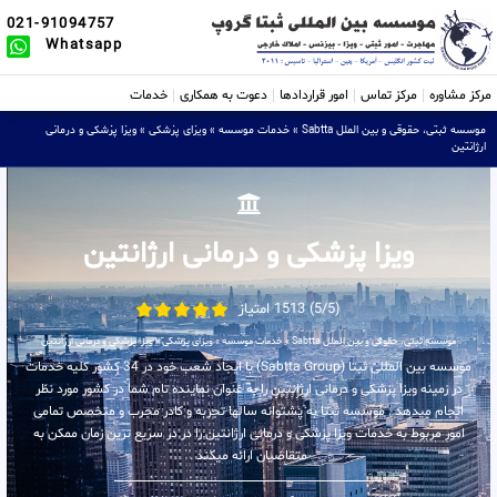
021-91094757
Whatsapp
مرکز مشاوره
مرکز تماس
امور قراردادها
دعوت به همکاری
خدمات
موسسه ثبتی، حقوقی و بین الملل Sabtta
»
خدمات موسسه
»
ویزای پزشکی
»
ویزا پزشکی و درمانی
ارژانتین
ویزا پزشکی و درمانی ارژانتین
(5/5) 1513 امتیاز
موسسه ثبتی، حقوقی و بین الملل Sabtta
»
خدمات موسسه
»
ویزای پزشکی
»
ویزا پزشکی و درمانی ارژانتین
موسسه بین المللی ثبتا (Sabtta Group) با ایجاد شعب خود در 34 کشور کلیه خدمات
در زمینه ویزا پزشکی و درمانی ارژانتین را به عنوان نماینده تام شما در کشور مورد نظر
انجام میدهد . موسسه ثبتا به پشتوانه سالها تجربه و کادر مجرب و متخصص تمامی
امور مربوط به خدمات ویزا پزشکی و درمانی ارژانتین را در در سریع ترین زمان ممکن به
متقاضیان ارائه میکند .