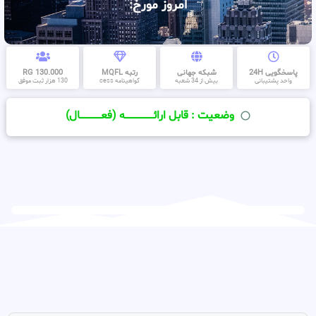
امروز مورخ:
پاسخگویی 24H
شبکه جهانی
رتبه MQFL
130.000 RG
واحد پشتیبانی
بیش از 34 شعبه
گواهینامه cess
130 هزار ثبت موفق
وضعیت : قابل ارائــــــــــــــــــــه (فعـــــــــــــــال)