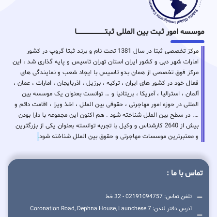
موسسه امور ثبت بین المللی ثبتـــــــــــــــــــــــــــــا
مرکز تخصصی ثبتا در سال 1381 تحت نام و برند ثبتا گروپ در کشور
امارات شهر دبی و کشور ایران استان تهران تاسیس و پایه گذاری شد ، این
مرکز فوق تخصصی از همان بدو تاسیس با ایجاد شعب و نمایندگی های
فعال خود در کشور های ایران ، ترکیه ، برزیل ، اذربایجان ، امارات ، عمان ،
آلمان ، استرالیا ، آمریکا ، بریتانیا و … توانست بعنوان یک موسسه بین
المللی در حوزه امور مهاجرتی ، حقوقی بین الملل ، اخذ ویزا ، اقامت دائم و
…. در سطح بین الملل شناخته شود . هم اکنون این مجموعه با دارا بودن
بیش از 2640 کارشناس و وکیل با تجربه توانسته بعنوان یکی از بزرگترین
و معتبرترین موسسات مهاجرتی و حقوق بین الملل شناخته شود
.
تماس با ما :
تلفن تماس: 02191094757 - 32 خط
آدرس دفتر لندن: 7 Coronation Road, Dephna House, Launchese