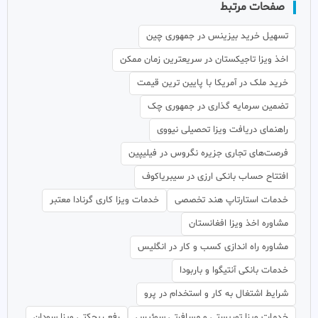
صفحات مرتبط
تسهیل خرید بیزینس در جمهوری چین
اخذ ویزا تاجیکستان در سریعترین زمان ممکن
خرید ملک در آمریکا با پایین ترین قیمت
تضمین سرمایه گذاری در جمهوری چک
راهنمای دریافت ویزا تحصیلی نیووی
فرصت‌های تجاری جزیره نگروس در فیلیپین
افتتاح حساب بانکی ارزی در سیبریاکوف
خدمات استارتاپ هند تخصصی
خدمات ویزا کاری گرنادا معتبر
مشاوره اخذ ویزا افغانستان
مشاوره راه اندازی کسب و کار در انگلیس
خدمات بانکی آنتیگوا و باربودا
شرایط اشتغال به کار و استخدام در پرو
خدمات ویزا توریستی و مسافرتی سوئیس
رفع ریجکتی ویزا سودان