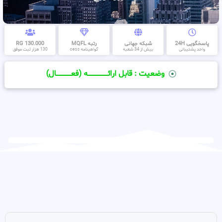
پاسخگویی 24H
شبکه جهانی
رتبه MQFL
130.000 RG
واحد پشتیبانی
بیش از 34 شعبه
گواهینامه cess
130 هزار ثبت موفق
وضعیت : قابل ارائــــــــــــــــــــه (فعـــــــــــــــال)