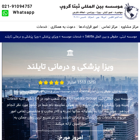
021-91094757
Whatsapp
مرکز مشاوره
مرکز تماس
امور قراردادها
دعوت به همکاری
خدمات
موسسه ثبتی، حقوقی و بین الملل Sabtta
»
خدمات موسسه
»
ویزای پزشکی
»
ویزا پزشکی و درمانی تایلند
ویزا پزشکی و درمانی تایلند
(5/5) 1513 امتیاز
موسسه ثبتی، حقوقی و بین الملل Sabtta
»
خدمات موسسه
»
ویزای پزشکی
»
ویزا پزشکی و درمانی تایلند
موسسه بین المللی ثبتا (Sabtta Group) با ایجاد شعب خود در 34 کشور کلیه خدمات
در زمینه ویزا پزشکی و درمانی تایلند را به عنوان نماینده تام شما در کشور مورد نظر انجام
میدهد . موسسه ثبتا به پشتوانه سالها تجربه و کادر مجرب و متخصص تمامی امور
مربوط به خدمات ویزا پزشکی و درمانی تایلند را در در سریع ترین زمان ممکن به
متقاضیان ارائه میکند .
امروز مورخ: