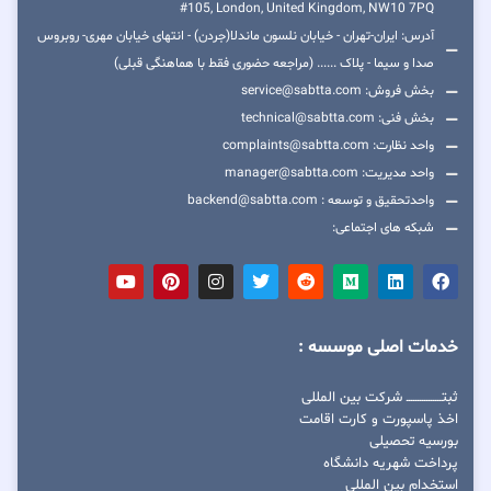
#105, London, United Kingdom, NW10 7PQ
آدرس: ایران-تهران - خیابان نلسون ماندلا(جردن) - انتهای خیابان مهری- روبروس
صدا و سیما - پلاک ...... (مراجعه حضوری فقط با هماهنگی قبلی)
بخش فروش: service@sabtta.com
بخش فنی: technical@sabtta.com
واحد نظارت: complaints@sabtta.com
واحد مدیریت: manager@sabtta.com
واحدتحقیق و توسعه : backend@sabtta.com
شبکه های اجتماعی:
خدمات اصلی موسسه :
ثبتــــــــــــــــ شرکت بین المللی
اخذ پاسپورت و کارت اقامت
بورسیه تحصیلی
پرداخت شهریه دانشگاه
استخدام بین المللی