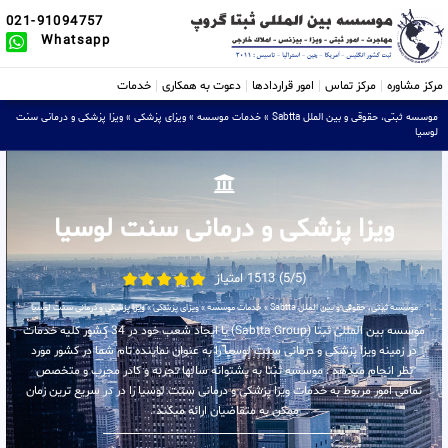
021-91094757
Whatsapp
مرکز مشاوره
مرکز تماس
امور قراردادها
دعوت به همکاری
خدمات
موسسه ثبتی، حقوقی و بین الملل Sabtta
»
خدمات موسسه
»
ویزای پزشکی
»
ویزا پزشکی و درمانی سنت
لوسیا
ویزا پزشکی و درمانی سنت لوسیا
(5/5) 1513 امتیاز
موسسه ثبتی، حقوقی و بین الملل Sabtta
»
خدمات موسسه
»
ویزای پزشکی
»
ویزا پزشکی و درمانی سنت لوسیا
موسسه بین المللی ثبتا (Sabtta Group) با ایجاد شعب خود در 34 کشور کلیه خدمات
در زمینه ویزا پزشکی و درمانی سنت لوسیا را به عنوان نماینده تام شما در کشور مورد
نظر انجام میدهد . موسسه ثبتا به پشتوانه سالها تجربه و کادر مجرب و متخصص
تمامی امور مربوط به خدمات ویزا پزشکی و درمانی سنت لوسیا را در در سریع ترین زمان
ممکن به متقاضیان ارائه میکند .