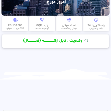
امروز مورخ:
پاسخگویی 24H
شبکه جهانی
رتبه MQFL
130.000 RG
واحد پشتیبانی
بیش از 34 شعبه
گواهینامه cess
130 هزار ثبت موفق
وضعیت : قابل ارائــــــــــــــــــــه (فعـــــــــــــــال)