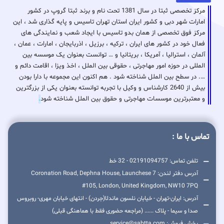
مرکز تخصصی ثبتا در سال 1381 تحت نام و برند ثبتا گروپ در کشور
امارات شهر دبی و کشور ایران استان تهران تاسیس و پایه گذاری شد ، این
مرکز فوق تخصصی از همان بدو تاسیس با ایجاد شعب و نمایندگی های
فعال خود در کشور های ایران ، ترکیه ، برزیل ، اذربایجان ، امارات ، عمان ،
آلمان ، استرالیا ، آمریکا ، بریتانیا و … توانست بعنوان یک موسسه بین
المللی در حوزه امور مهاجرتی ، حقوقی بین الملل ، اخذ ویزا ، اقامت دائم و
…. در سطح بین الملل شناخته شود . هم اکنون این مجموعه با دارا بودن
بیش از 2640 کارشناس و وکیل با تجربه توانسته بعنوان یکی از بزرگترین
و معتبرترین موسسات مهاجرتی و حقوق بین الملل شناخته شود
.
تماس با ما :
تلفن تماس: 02191094757 - 32 خط
آدرس دفتر لندن: 7 Coronation Road, Dephna House, Launchese
#105, London, United Kingdom, NW10 7PQ
آدرس: ایران-تهران - خیابان نلسون ماندلا(جردن) - انتهای خیابان مهری- روبروس
صدا و سیما - پلاک ...... (مراجعه حضوری فقط با هماهنگی قبلی)
بخش فروش: service@sabtta.com