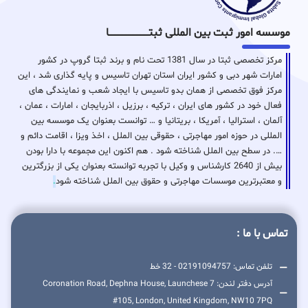
موسسه امور ثبت بین المللی ثبتـــــــــــــــــــــــــــــا
مرکز تخصصی ثبتا در سال 1381 تحت نام و برند ثبتا گروپ در کشور
امارات شهر دبی و کشور ایران استان تهران تاسیس و پایه گذاری شد ، این
مرکز فوق تخصصی از همان بدو تاسیس با ایجاد شعب و نمایندگی های
فعال خود در کشور های ایران ، ترکیه ، برزیل ، اذربایجان ، امارات ، عمان ،
آلمان ، استرالیا ، آمریکا ، بریتانیا و … توانست بعنوان یک موسسه بین
المللی در حوزه امور مهاجرتی ، حقوقی بین الملل ، اخذ ویزا ، اقامت دائم و
…. در سطح بین الملل شناخته شود . هم اکنون این مجموعه با دارا بودن
بیش از 2640 کارشناس و وکیل با تجربه توانسته بعنوان یکی از بزرگترین
و معتبرترین موسسات مهاجرتی و حقوق بین الملل شناخته شود
.
تماس با ما :
تلفن تماس: 02191094757 - 32 خط
آدرس دفتر لندن: 7 Coronation Road, Dephna House, Launchese
#105, London, United Kingdom, NW10 7PQ