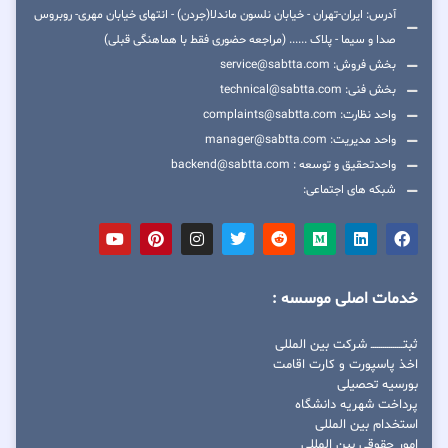
آدرس: ایران-تهران - خیابان نلسون ماندلا(جردن) - انتهای خیابان مهری- روبروس
صدا و سیما - پلاک ...... (مراجعه حضوری فقط با هماهنگی قبلی)
بخش فروش: service@sabtta.com
بخش فنی: technical@sabtta.com
واحد نظارت: complaints@sabtta.com
واحد مدیریت: manager@sabtta.com
واحدتحقیق و توسعه : backend@sabtta.com
شبکه های اجتماعی:
خدمات اصلی موسسه :
ثبتــــــــــــــــ شرکت بین المللی
اخذ پاسپورت و کارت اقامت
بورسیه تحصیلی
پرداخت شهریه دانشگاه
استخدام بین المللی
امور حقوقی بین المللی