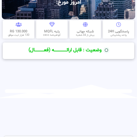
امروز مورخ:
پاسخگویی 24H
شبکه جهانی
رتبه MQFL
130.000 RG
واحد پشتیبانی
بیش از 34 شعبه
گواهینامه cess
130 هزار ثبت موفق
وضعیت : قابل ارائــــــــــــــــــــه (فعـــــــــــــــال)