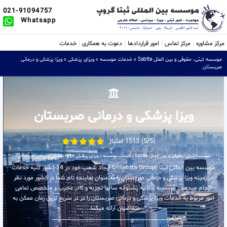
021-91094757
Whatsapp
مرکز مشاوره
مرکز تماس
امور قراردادها
دعوت به همکاری
خدمات
موسسه ثبتی، حقوقی و بین الملل Sabtta
»
خدمات موسسه
»
ویزای پزشکی
»
ویزا پزشکی و درمانی
صربستان
ویزا پزشکی و درمانی صربستان
(5/5) 1513 امتیاز
موسسه ثبتی، حقوقی و بین الملل Sabtta
»
خدمات موسسه
»
ویزای پزشکی
»
ویزا پزشکی و درمانی صربستان
موسسه بین المللی ثبتا (Sabtta Group) با ایجاد شعب خود در 34 کشور کلیه خدمات
در زمینه ویزا پزشکی و درمانی صربستان را به عنوان نماینده تام شما در کشور مورد نظر
انجام میدهد . موسسه ثبتا به پشتوانه سالها تجربه و کادر مجرب و متخصص تمامی
امور مربوط به خدمات ویزا پزشکی و درمانی صربستان را در در سریع ترین زمان ممکن به
متقاضیان ارائه میکند .