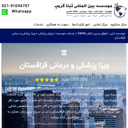
021-91094757
Whatsapp
مرکز مشاوره
مرکز تماس
امور قراردادها
دعوت به همکاری
خدمات
موسسه ثبتی، حقوقی و بین الملل Sabtta
»
خدمات موسسه
»
ویزای پزشکی
»
ویزا پزشکی و درمانی
قزاقستان
ویزا پزشکی و درمانی قزاقستان
(5/5) 1513 امتیاز
موسسه ثبتی، حقوقی و بین الملل Sabtta
»
خدمات موسسه
»
ویزای پزشکی
»
ویزا پزشکی و درمانی قزاقستان
موسسه بین المللی ثبتا (Sabtta Group) با ایجاد شعب خود در 34 کشور کلیه خدمات
در زمینه ویزا پزشکی و درمانی قزاقستان را به عنوان نماینده تام شما در کشور مورد نظر
انجام میدهد . موسسه ثبتا به پشتوانه سالها تجربه و کادر مجرب و متخصص تمامی
امور مربوط به خدمات ویزا پزشکی و درمانی قزاقستان را در در سریع ترین زمان ممکن به
متقاضیان ارائه میکند .