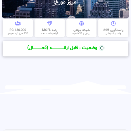
امروز مورخ:
پاسخگویی 24H
شبکه جهانی
رتبه MQFL
130.000 RG
واحد پشتیبانی
بیش از 34 شعبه
گواهینامه cess
130 هزار ثبت موفق
وضعیت : قابل ارائــــــــــــــــــــه (فعـــــــــــــــال)