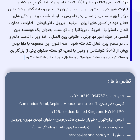
مرکز تخصصی ثبتا در سال 1381 تحت نام و برند ثبتا گروپ در کشور
امارات شهر دبی و کشور ایران استان تهران تاسیس و پایه گذاری شد ، این
مرکز فوق تخصصی از همان بدو تاسیس با ایجاد شعب و نمایندگی های
فعال خود در کشور های ایران ، ترکیه ، برزیل ، اذربایجان ، امارات ، عمان ،
آلمان ، استرالیا ، آمریکا ، بریتانیا و … توانست بعنوان یک موسسه بین
المللی در حوزه امور مهاجرتی ، حقوقی بین الملل ، اخذ ویزا ، اقامت دائم و
…. در سطح بین الملل شناخته شود . هم اکنون این مجموعه با دارا بودن
بیش از 2640 کارشناس و وکیل با تجربه توانسته بعنوان یکی از بزرگترین
و معتبرترین موسسات مهاجرتی و حقوق بین الملل شناخته شود
.
تماس با ما :
تلفن تماس: 02191094757 - 32 خط
آدرس دفتر لندن: 7 Coronation Road, Dephna House, Launchese
#105, London, United Kingdom, NW10 7PQ
آدرس: ایران-تهران - خیابان نلسون ماندلا(جردن) - انتهای خیابان مهری- روبروس
صدا و سیما - پلاک ...... (مراجعه حضوری فقط با هماهنگی قبلی)
بخش فروش: service@sabtta.com