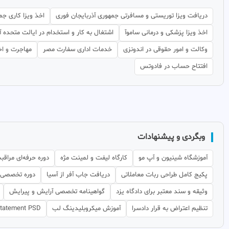
دریافت ویزا توریستی و مسافرتی جمهوری آذربایجان فوری
اخذ ویزا کاری جم
اخذ ویزا پزشکی و درمانی ساموآ
اشتغال به کار و استخدام در ایالت متحده 
وکالت و امور حقوقی در اندونزی
خدمات اداری سفارت مصر
مهاجرت و اخ
افتتاح حساب در فادوتس
وبگردی و پیشنهادات
آموزشگاه شینیون و آپ مو
کارگاه لیفت و لمینت مژه
دوره حرفه‌ای مراق
پکیج کامل طراحی ربات معاملاتی
دریافت جاب آفر از آسیا
دوره تخصصی ل
وثیقه و سند معتبر برای دادگاه یزد
گواهینامه تخصصی آرایش و پیرایش
تنظیم اعتراض به قرار دادسرا
آموزش میکروبلیدینگ لب
statement PSD