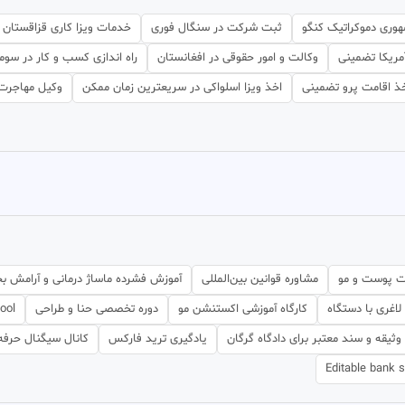
هوری دموکراتیک کنگو
ثبت شرکت در سنگال فوری
خدمات ویزا کاری قزاقستان 
آمریکا تضمینی
وکالت و امور حقوقی در افغانستان
راه اندازی کسب و کار در سوما
ذ اقامت پرو تضمینی
اخذ ویزا اسلواکی در سریعترین زمان ممکن
وکیل مهاجرت ا
بت پوست و مو
مشاوره قوانین بین‌المللی
آموزش فشرده ماساژ درمانی و آرامش 
اغری با دستگاه
کارگاه آموزشی اکستنشن مو
دوره تخصصی حنا و طراحی
Tool
وثیقه و سند معتبر برای دادگاه گرگان
یادگیری ترید فارکس
کانال سیگنال حرفه
Editable bank 