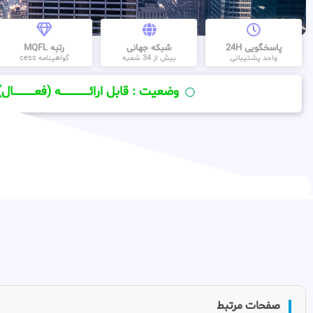
پاسخگویی 24H
شبکه جهانی
رتبه MQFL
واحد پشتیبانی
بیش از 34 شعبه
گواهینامه cess
وضعیت : قابل ارائــــــــــــــــــــه (فعـــــــــــــــال)
صفحات مرتبط