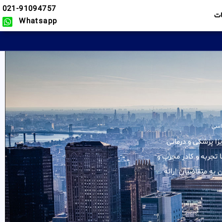
021-91094757
ت
Whatsapp
واسی
 کلیه خدمات در زمینه ویزا پزشکی و درمانی
 تجربه و کادر مجرب و
به متقاضیان ارائه