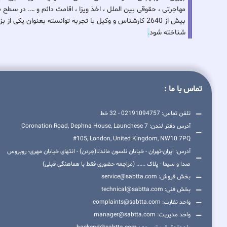
مهاجرتی ، حقوقی بین الملل ، اخذ ویزا ، اقامت دائم و …. در سطح 
بیش از 2640 کارشناس و وکیل با تجربه توانسته بعنوان ی
شناخته شود
.
تماس با ما :
تلفن تماس: 02191094757 - 32 خط
آدرس دفتر لندن: 7 Coronation Road, Dephna House, Launchese
#105, London, United Kingdom, NW10 7PQ
آدرس: ایران-تهران - خیابان نلسون ماندلا(جردن) - انتهای خیابان مهری- روبروس
صدا و سیما - پلاک ...... (مراجعه حضوری فقط با هماهنگی قبلی)
بخش فروش: service@sabtta.com
بخش فنی: technical@sabtta.com
واحد نظارت: complaints@sabtta.com
واحد مدیریت: manager@sabtta.com