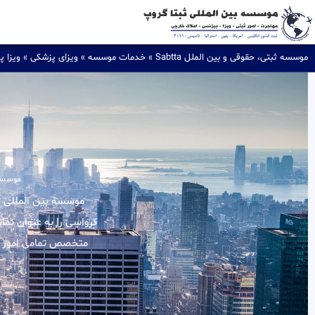
موسسه ثبتی، حقوقی و بین الملل Sabtta
»
خدمات موسسه
»
ویزای پزشکی
»
ویزا پ
موسسه ث
کرواسی را به عنوان نما
متخصص تمامی امور مرب