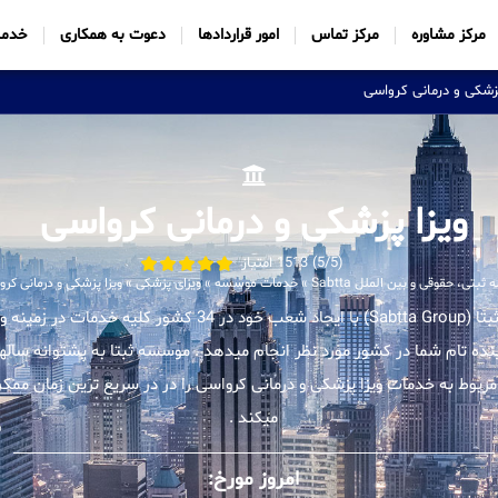
مرکز مشاوره
مرکز تماس
امور قراردادها
دعوت به همکاری
خدما
زشکی و درمانی کرواسی
ویزا پزشکی و درمانی کرواسی
(5/5) 1513 امتیاز
بتی، حقوقی و بین الملل Sabtta
»
خدمات موسسه
»
ویزای پزشکی
»
ویزا پزشکی و درمانی کر
موسسه بین المللی ثبتا (Sabtta Group) با ایجاد شعب خود در 34 کشور
ینده تام شما در کشور مورد نظر انجام میدهد . موسسه ثبتا به پشتوانه سالها
وط به خدمات ویزا پزشکی و درمانی کرواسی را در در سریع ترین زمان ممکن 
میکند .
امروز مورخ: