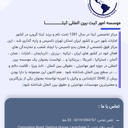
موسسه امور ثبت بین المللی ثبتـــــــــــــــــــــــــــــا
مرکز تخصصی ثبتا در سال 1381 تحت نام و برند ثبتا گروپ در کشور
امارات شهر دبی و کشور ایران استان تهران تاسیس و پایه گذاری شد ، این
مرکز فوق تخصصی از همان بدو تاسیس با ایجاد شعب و نمایندگی های
فعال خود در کشور های ایران ، ترکیه ، برزیل ، اذربایجان ، امارات ، عمان ،
آلمان ، استرالیا ، آمریکا ، بریتانیا و … توانست بعنوان یک موسسه بین
المللی در حوزه امور مهاجرتی ، حقوقی بین الملل ، اخذ ویزا ، اقامت دائم و
…. در سطح بین الملل شناخته شود . هم اکنون این مجموعه با دارا بودن
بیش از 2640 کارشناس و وکیل با تجربه توانسته بعنوان یکی از بزرگترین
و معتبرترین موسسات مهاجرتی و حقوق بین الملل شناخته شود
.
تماس با ما :
تلفن تماس: 02191094757 - 32 خط
آدرس دفتر لندن: 7 Coronation Road, Dephna House, Launchese