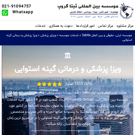
021-91094757
Whatsapp
مرکز مشاوره
مرکز تماس
امور قراردادها
دعوت به همکاری
خدمات
موسسه ثبتی، حقوقی و بین الملل Sabtta
»
خدمات موسسه
»
ویزای پزشکی
»
ویزا پزشکی و درمانی گینه
استوایی
ویزا پزشکی و درمانی گینه استوایی
(5/5) 1513 امتیاز
موسسه ثبتی، حقوقی و بین الملل Sabtta
»
خدمات موسسه
»
ویزای پزشکی
»
ویزا پزشکی و درمانی گینه استوایی
موسسه بین المللی ثبتا (Sabtta Group) با ایجاد شعب خود در 34 کشور کلیه خدمات
در زمینه ویزا پزشکی و درمانی گینه استوایی را به عنوان نماینده تام شما در کشور مورد
نظر انجام میدهد . موسسه ثبتا به پشتوانه سالها تجربه و کادر مجرب و متخصص
تمامی امور مربوط به خدمات ویزا پزشکی و درمانی گینه استوایی را در در سریع ترین زمان
ممکن به متقاضیان ارائه میکند .