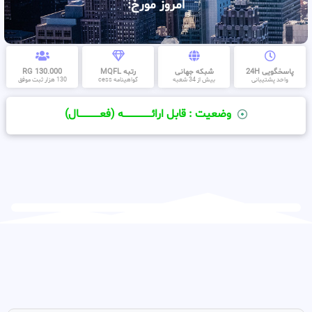
امروز مورخ:
پاسخگویی 24H
شبکه جهانی
رتبه MQFL
130.000 RG
واحد پشتیبانی
بیش از 34 شعبه
گواهینامه cess
130 هزار ثبت موفق
وضعیت : قابل ارائــــــــــــــــــــه (فعـــــــــــــــال)