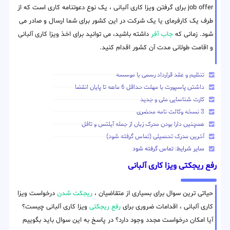
job offer برای گرفتن ویزا کاری آلبانی ، یک نوع دعوتنامه کاری است که از
طرف یک کارفرمای یا یک شرکت در این کشور برای شما ارسال و صادر می
شود. زمانی که
جاب آفر
داشته باشید، می توانید برای اخذ ویزا کاری آلبانی
و اقامت طولانی مدت آن کشور اقدام کنید.
تنظیم و عقد قرارداد رسمی با موسسه
داشتن پاسپورت با مهلت حداقل 6 ماهه تا پایان انقضا
کارت شناسایی ملی و جدید
3 نسخه وکالت نامه محضری
همچنین دارا بودن مدرک زبان از جمله آیلتس و تافل
آخرین مدرک تحصیلی (تماس گرفته شود)
سایر شرایط: تماس گرفته شود
رفع ریجکتی ویزا کاری آلبانی
حیاتی ترین سوال برای بسیاری از متقاضیان ،
ریجکت شدن
درخواست ویزا
کاری آلبانی ، اقدامات ضروری برای
رفع ریجکتی
ویزا کاری آلبانی چیست؟
آیا امکان درخواست مجدد وجود دارد؟ در پاسخ به این سوال باید بگوییم