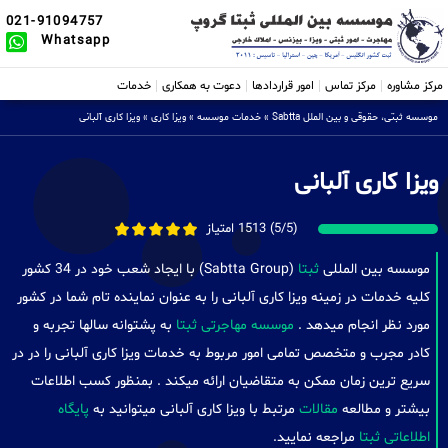
021-91094757
Whatsapp
مرکز مشاوره
مرکز تماس
امور قراردادها
دعوت به همکاری
خدمات
موسسه ثبتی، حقوقی و بین الملل Sabtta
»
خدمات موسسه
»
ویزا کاری
»
ویزا کاری آلبانی
ویزا کاری آلبانی
(5/5) 1513 امتیاز
موسسه بین المللی
ثبتا
(Sabtta Group) با ایجاد شعب خود در 34 کشور
کلیه خدمات در زمینه ویزا کاری آلبانی را به عنوان نماینده تام شما در کشور
مورد نظر انجام میدهد .
موسسه مهاجرتی ثبتا
به پشتوانه سالها تجربه و
کادر مجرب و متخصص تمامی امور مربوط به خدمات ویزا کاری آلبانی را در در
سریع ترین زمان ممکن به متقاضیان ارائه میکند . بمنظور کسب اطلاعات
بیشتر و مطالعه
مقالات
مرتبط با ویزا کاری آلبانی میتوانید به
پایگاه
اطلاعاتی ثبتا
مراجعه نمایید.