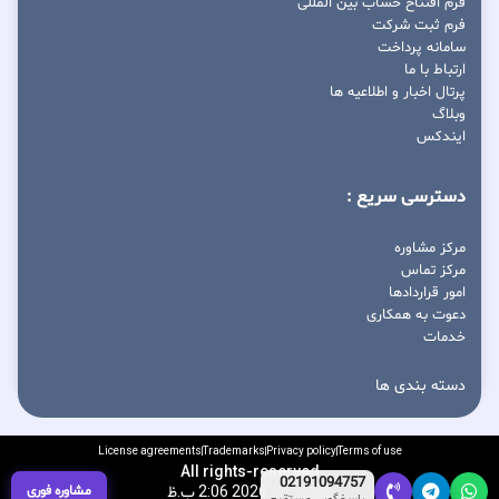
فرم افتتاح حساب بین المللی
فرم ثبت شرکت
سامانه پرداخت
ارتباط با ما
پرتال اخبار و اطلاعیه ها
وبلاگ
ایندکس
دسترسی سریع :
مرکز مشاوره
مرکز تماس
امور قراردادها
دعوت به همکاری
خدمات
دسته بندی ها
License agreements
Trademarks
Privacy policy
Terms of use
All rights-reserved
02191094757
مشاوره فوری
آگوست 7, 2026 2:06 ب.ظ