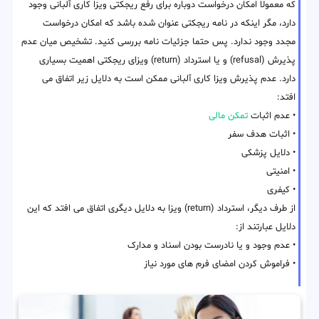
که معمولا امکان درخواست دوباره برای رفع ریجکتی ویزا کاری آلبانی وجود
دارد، مگر اینکه در نامه ریجکتی عنوان شده باشد که امکان درخواست
مجدد وجود ندارد. پس حتما جزئیات نامه بررسی کنید. تشخیص میان عدم
پذیرش (refusal) و یا استرداد (return) ویزای ریجکتی اهمیت بسیاری
دارد. عدم پذیرش ویزا کاری آلبانی ممکن است به دلایل زیر اتفاق می
افتد:
• عدم اثبات
تمکن مالی
• اثبات هدف سفر
• دلایل پزشکی
• امنیتی
• کیفری
از طرف دیگر، استرداد (return) ویزا به دلایل دیگری اتفاق می افتد که این
دلایل عبارتند از:
• عدم وجود و یا نادرست بودن اسناد و مدارک
• فراموش کردن امضای فرم های مورد نیاز