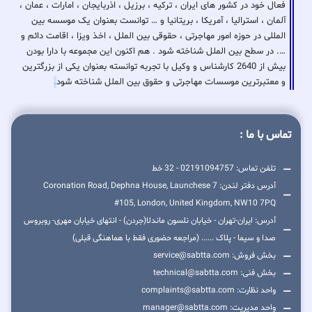
فعال خود در کشور های ایران ، ترکیه ، برزیل ، اذربایجان ، امارات ، عمان ،
آلمان ، استرالیا ، آمریکا ، بریتانیا و … توانست بعنوان یک موسسه بین
المللی در حوزه امور مهاجرتی ، حقوقی بین الملل ، اخذ ویزا ، اقامت دائم و
…. در سطح بین الملل شناخته شود . هم اکنون این مجموعه با دارا بودن
بیش از 2640 کارشناس و وکیل با تجربه توانسته بعنوان یکی از بزرگترین
و معتبرترین موسسات مهاجرتی و حقوق بین الملل شناخته شود
.
تماس با ما :
تلفن تماس: 02191094757 - 32 خط
آدرس دفتر لندن: 7 Coronation Road, Dephna House, Launchese
#105, London, United Kingdom, NW10 7PQ
آدرس: ایران-تهران - خیابان نلسون ماندلا(جردن) - انتهای خیابان مهری- روبروس
صدا و سیما - پلاک ...... (مراجعه حضوری فقط با هماهنگی قبلی)
بخش فروش: service@sabtta.com
بخش فنی: technical@sabtta.com
واحد نظارت: complaints@sabtta.com
واحد مدیریت: manager@sabtta.com