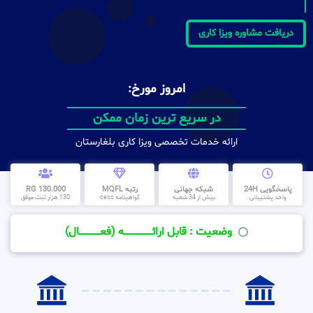
دریافت مشاوره ویزا کاری
امروز مورخ:
در سریع ترین زمان ممکن
ارائه خدمات تخصصی ویزا کاری بلغارستان
پاسخگویی 24H
شبکه جهانی
رتبه MQFL
130.000 RG
واحد پشتیبانی
بیش از 34 شعبه
گواهینامه cess
130 هزار ثبت موفق
وضعیت : قابل ارائــــــــــــــــــــه (فعـــــــــــــــال)