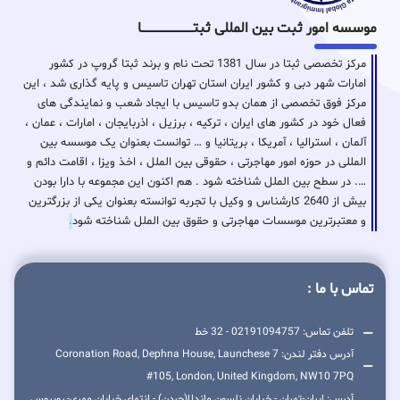
موسسه امور ثبت بین المللی ثبتـــــــــــــــــــــــــــــا
مرکز تخصصی ثبتا در سال 1381 تحت نام و برند ثبتا گروپ در کشور
امارات شهر دبی و کشور ایران استان تهران تاسیس و پایه گذاری شد ، این
مرکز فوق تخصصی از همان بدو تاسیس با ایجاد شعب و نمایندگی های
فعال خود در کشور های ایران ، ترکیه ، برزیل ، اذربایجان ، امارات ، عمان ،
آلمان ، استرالیا ، آمریکا ، بریتانیا و … توانست بعنوان یک موسسه بین
المللی در حوزه امور مهاجرتی ، حقوقی بین الملل ، اخذ ویزا ، اقامت دائم و
…. در سطح بین الملل شناخته شود . هم اکنون این مجموعه با دارا بودن
بیش از 2640 کارشناس و وکیل با تجربه توانسته بعنوان یکی از بزرگترین
و معتبرترین موسسات مهاجرتی و حقوق بین الملل شناخته شود
.
تماس با ما :
تلفن تماس: 02191094757 - 32 خط
آدرس دفتر لندن: 7 Coronation Road, Dephna House, Launchese
#105, London, United Kingdom, NW10 7PQ
آدرس: ایران-تهران - خیابان نلسون ماندلا(جردن) - انتهای خیابان مهری- روبروس