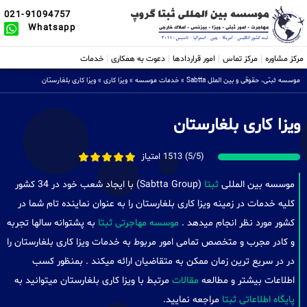
021-91094757
Whatsapp
مرکز مشاوره
مرکز تماس
امور قراردادها
دعوت به همکاری
خدمات
موسسه ثبتی، حقوقی و بین الملل Sabtta
»
خدمات موسسه
»
ویزا کاری
»
ویزا کاری بلغارستان
ویزا کاری بلغارستان
(5/5) 1513 امتیاز
موسسه بین المللی
ثبتا
(Sabtta Group) با ایجاد شعب خود در 34 کشور
کلیه خدمات در زمینه ویزا کاری بلغارستان را به عنوان نماینده تام شما در
کشور مورد نظر انجام میدهد .
موسسه مهاجرتی ثبتا
به پشتوانه سالها تجربه
و کادر مجرب و متخصص تمامی امور مربوط به خدمات ویزا کاری بلغارستان را
در در سریع ترین زمان ممکن به متقاضیان ارائه میکند . بمنظور کسب
اطلاعات بیشتر و مطالعه
مقالات
مرتبط با ویزا کاری بلغارستان میتوانید به
پایگاه اطلاعاتی ثبتا
مراجعه نمایید.