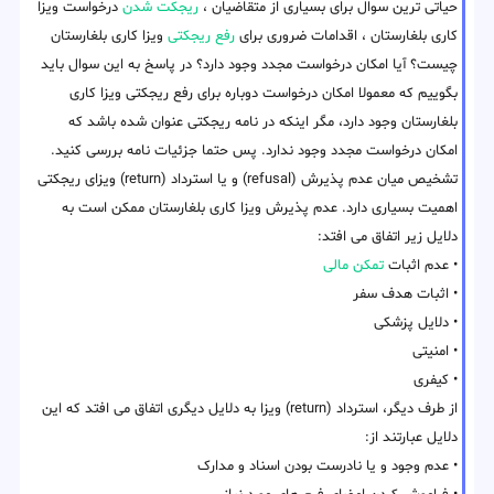
حیاتی ترین سوال برای بسیاری از متقاضیان ،
ریجکت شدن
درخواست ویزا
کاری بلغارستان ، اقدامات ضروری برای
رفع ریجکتی
ویزا کاری بلغارستان
چیست؟ آیا امکان درخواست مجدد وجود دارد؟ در پاسخ به این سوال باید
بگوییم که معمولا امکان درخواست دوباره برای رفع ریجکتی ویزا کاری
بلغارستان وجود دارد، مگر اینکه در نامه ریجکتی عنوان شده باشد که
امکان درخواست مجدد وجود ندارد. پس حتما جزئیات نامه بررسی کنید.
تشخیص میان عدم پذیرش (refusal) و یا استرداد (return) ویزای ریجکتی
اهمیت بسیاری دارد. عدم پذیرش ویزا کاری بلغارستان ممکن است به
دلایل زیر اتفاق می افتد:
• عدم اثبات
تمکن مالی
• اثبات هدف سفر
• دلایل پزشکی
• امنیتی
• کیفری
از طرف دیگر، استرداد (return) ویزا به دلایل دیگری اتفاق می افتد که این
دلایل عبارتند از:
• عدم وجود و یا نادرست بودن اسناد و مدارک