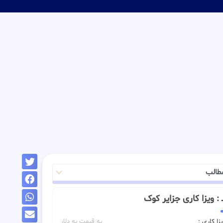
طالب
ــ : ویزا کاری جزایر کوک
زا کاری :
به قیمت به دلار