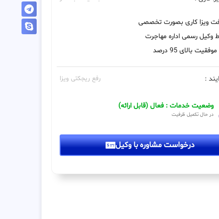
فت ویزا کاری بصورت تخصصی
 وکیل رسمی اداره مهاجرت
فقیت بالای 95 درصد
یند :
رفع ریجکتی ویزا
وضعیت خدمات : فعال (قابل ارائه)
در حال تکمیل ظرفیت
درخواست مشاوره با وکیل