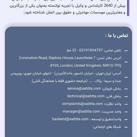
بیش از 2640 کارشناس و وکیل با تجربه توانسته بعنوان یکی از بزرگترین
و معتبرترین موسسات مهاجرتی و حقوق بین الملل شناخته شود
.
تماس با ما :
تلفن تماس: 02191094757 - 32 خط
آدرس دفتر لندن: 7 Coronation Road, Dephna House, Launchese
#105, London, United Kingdom, NW10 7PQ
آدرس: ایران-تهران - خیابان نلسون ماندلا(جردن) - انتهای خیابان مهری- روبروس
صدا و سیما - پلاک ...... (مراجعه حضوری فقط با هماهنگی قبلی)
بخش فروش: service@sabtta.com
بخش فنی: technical@sabtta.com
واحد نظارت: complaints@sabtta.com
واحد مدیریت: manager@sabtta.com
واحدتحقیق و توسعه : backend@sabtta.com
شبکه های اجتماعی: