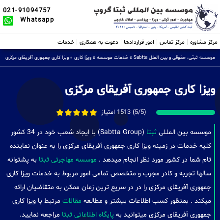
021-91094757
Whatsapp
مرکز مشاوره
مرکز تماس
امور قراردادها
دعوت به همکاری
خدمات
موسسه ثبتی، حقوقی و بین الملل Sabtta
»
خدمات موسسه
»
ویزا کاری
»
ویزا کاری جمهوری آفریقای مرکزی
ویزا کاری جمهوری آفریقای مرکزی
(5/5) 1513 امتیاز
موسسه بین المللی
ثبتا
(Sabtta Group) با ایجاد شعب خود در 34 کشور
کلیه خدمات در زمینه ویزا کاری جمهوری آفریقای مرکزی را به عنوان نماینده
تام شما در کشور مورد نظر انجام میدهد .
موسسه مهاجرتی ثبتا
به پشتوانه
سالها تجربه و کادر مجرب و متخصص تمامی امور مربوط به خدمات ویزا کاری
جمهوری آفریقای مرکزی را در در سریع ترین زمان ممکن به متقاضیان ارائه
میکند . بمنظور کسب اطلاعات بیشتر و مطالعه
مقالات
مرتبط با ویزا کاری
جمهوری آفریقای مرکزی میتوانید به
پایگاه اطلاعاتی ثبتا
مراجعه نمایید.