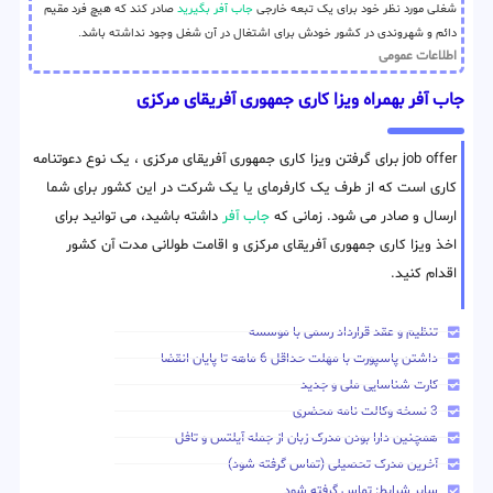
شغلی مورد نظر خود برای یک تبعه خارجی
جاب آفر بگیرید
صادر کند که هیچ فرد مقیم
دائم و شهروندی در کشور خودش برای اشتغال در آن شغل وجود نداشته باشد.
اطلاعات عمومی
جاب آفر بهمراه ویزا کاری جمهوری آفریقای مرکزی
job offer برای گرفتن ویزا کاری جمهوری آفریقای مرکزی ، یک نوع دعوتنامه
کاری است که از طرف یک کارفرمای یا یک شرکت در این کشور برای شما
ارسال و صادر می شود. زمانی که
جاب آفر
داشته باشید، می توانید برای
اخذ ویزا کاری جمهوری آفریقای مرکزی و اقامت طولانی مدت آن کشور
اقدام کنید.
تنظیم و عقد قرارداد رسمی با موسسه
داشتن پاسپورت با مهلت حداقل 6 ماهه تا پایان انقضا
کارت شناسایی ملی و جدید
3 نسخه وکالت نامه محضری
همچنین دارا بودن مدرک زبان از جمله آیلتس و تافل
آخرین مدرک تحصیلی (تماس گرفته شود)
سایر شرایط: تماس گرفته شود