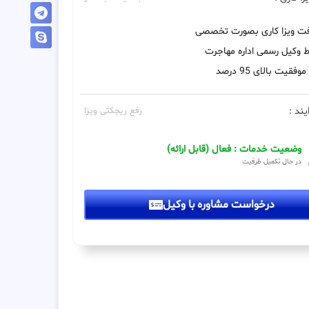
فت ویزا کاری بصورت تخصصی
 وکیل رسمی اداره مهاجرت
فقیت بالای 95 درصد
یند :
رفع ریجکتی ویزا
وضعیت خدمات : فعال (قابل ارائه)
در حال تکمیل ظرفیت
درخواست مشاوره با وکیل