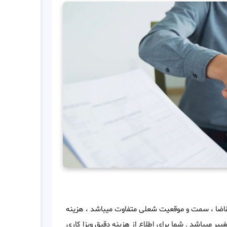
تقاضا ، سمت و موقعیت شعلی متفاوت میباشد ، هزینه
ری جمهوری کنگو بطور کلی از 2000 دلار تا 7000 دلار متغییر میباشد . شما برای اطلاع از هزینه دقیق ویزا کاری