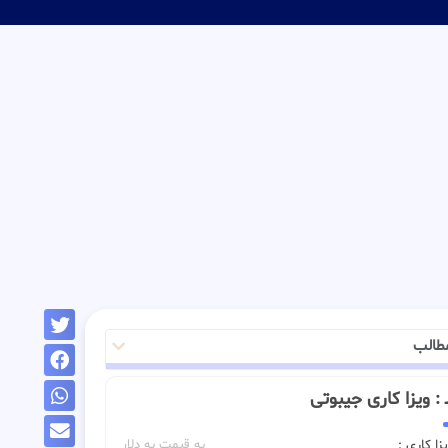
طالب
ــ : ویزا کاری جیبوتی
زا کاری :
به قیمت به دلار