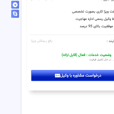
فت ویزا کاری بصورت تخصصی
 وکیل رسمی اداره مهاجرت
فقیت بالای 95 درصد
یند :
رفع ریجکتی ویزا
وضعیت خدمات : فعال (قابل ارائه)
در حال تکمیل ظرفیت
درخواست مشاوره با وکیل