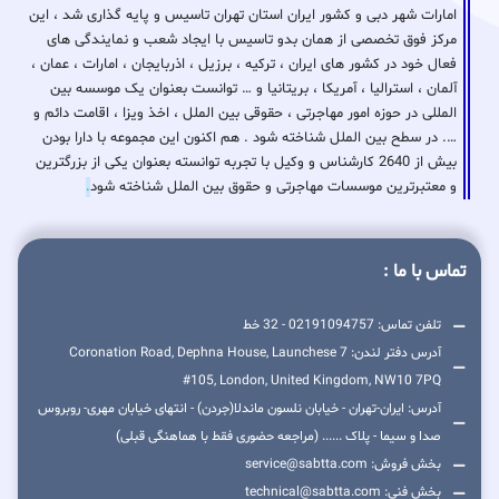
امارات شهر دبی و کشور ایران استان تهران تاسیس و پایه گذاری شد ، این
مرکز فوق تخصصی از همان بدو تاسیس با ایجاد شعب و نمایندگی های
فعال خود در کشور های ایران ، ترکیه ، برزیل ، اذربایجان ، امارات ، عمان ،
آلمان ، استرالیا ، آمریکا ، بریتانیا و … توانست بعنوان یک موسسه بین
المللی در حوزه امور مهاجرتی ، حقوقی بین الملل ، اخذ ویزا ، اقامت دائم و
…. در سطح بین الملل شناخته شود . هم اکنون این مجموعه با دارا بودن
بیش از 2640 کارشناس و وکیل با تجربه توانسته بعنوان یکی از بزرگترین
و معتبرترین موسسات مهاجرتی و حقوق بین الملل شناخته شود
.
تماس با ما :
تلفن تماس: 02191094757 - 32 خط
آدرس دفتر لندن: 7 Coronation Road, Dephna House, Launchese
#105, London, United Kingdom, NW10 7PQ
آدرس: ایران-تهران - خیابان نلسون ماندلا(جردن) - انتهای خیابان مهری- روبروس
صدا و سیما - پلاک ...... (مراجعه حضوری فقط با هماهنگی قبلی)
بخش فروش: service@sabtta.com
بخش فنی: technical@sabtta.com