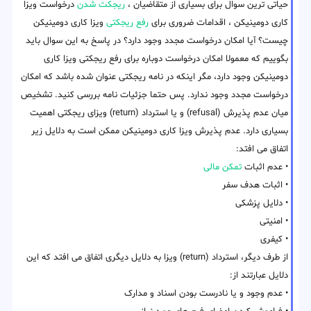
حیاتی ترین سوال برای بسیاری از متقاضیان ،
ریجکت شدن
درخواست ویزا
کاری دومینیکن ، اقدامات ضروری برای
رفع ریجکتی
ویزا کاری دومینیکن
چیست؟ آیا امکان درخواست مجدد وجود دارد؟ در پاسخ به این سوال باید
بگوییم که معمولا امکان درخواست دوباره برای رفع ریجکتی ویزا کاری
دومینیکن وجود دارد، مگر اینکه در نامه ریجکتی عنوان شده باشد که امکان
درخواست مجدد وجود ندارد. پس حتما جزئیات نامه بررسی کنید. تشخیص
میان عدم پذیرش (refusal) و یا استرداد (return) ویزای ریجکتی اهمیت
بسیاری دارد. عدم پذیرش ویزا کاری دومینیکن ممکن است به دلایل زیر
اتفاق می افتد:
• عدم اثبات
تمکن مالی
• اثبات هدف سفر
• دلایل پزشکی
• امنیتی
• کیفری
از طرف دیگر، استرداد (return) ویزا به دلایل دیگری اتفاق می افتد که این
دلایل عبارتند از:
• عدم وجود و یا نادرست بودن اسناد و مدارک