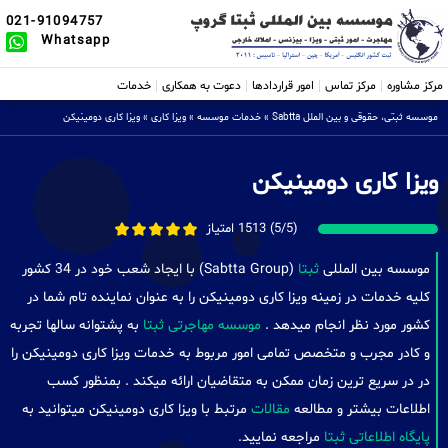
021-91094757
Whatsapp
مرکز مشاوره
مرکز تماس
امور قراردادها
دعوت به همکاری
خدمات
موسسه ثبتی، حقوقی و بین الملل Sabtta
»
خدمات موسسه
»
ویزا کاری
»
ویزا کاری دومینیکن
ویزا کاری دومینیکن
(5/5) 1513 امتیاز
موسسه بین المللی
ثبتا
(Sabtta Group) با ایجاد شعب خود در 34 کشور
کلیه خدمات در زمینه ویزا کاری دومینیکن را به عنوان نماینده تام شما در
کشور مورد نظر انجام میدهد .
موسسه مهاجرتی ثبتا
به پشتوانه سالها تجربه
و کادر مجرب و متخصص تمامی امور مربوط به خدمات ویزا کاری دومینیکن را
در در سریع ترین زمان ممکن به متقاضیان ارائه میکند . بمنظور کسب
اطلاعات بیشتر و مطالعه
مقالات
مرتبط با ویزا کاری دومینیکن میتوانید به
پایگاه اطلاعاتی ثبتا
مراجعه نمایید.