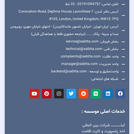
تلفن تماس: 02191094757 - 32 خط
آدرس دفتر لندن: 7 Coronation Road, Dephna House, Launchese
#105, London, United Kingdom, NW10 7PQ
آدرس: ایران-تهران - خیابان نلسون ماندلا(جردن) - انتهای خیابان مهری- روبروس
صدا و سیما - پلاک ...... (مراجعه حضوری فقط با هماهنگی قبلی)
بخش فروش: service@sabtta.com
بخش فنی: technical@sabtta.com
واحد نظارت: complaints@sabtta.com
واحد مدیریت: manager@sabtta.com
واحدتحقیق و توسعه : backend@sabtta.com
شبکه های اجتماعی:
خدمات اصلی موسسه :
ثبتــــــــــــــــ شرکت بین المللی
اخذ پاسپورت و کارت اقامت