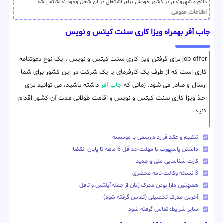
دائم و شهروندی در کشور خودش برای اشتغال در آن شغل وجود نداشته باشد.
اطلاعات عمومی
جاب آفر بهمراه ویزا کاری سنت کیتس و نویس
job offer برای گرفتن ویزا کاری سنت کیتس و نویس ، یک نوع دعوتنامه
کاری است که از طرف یک کارفرمای یا یک شرکت در این کشور برای شما
ارسال و صادر می شود. زمانی که
جاب آفر
داشته باشید، می توانید برای
اخذ ویزا کاری سنت کیتس و نویس و اقامت طولانی مدت آن کشور اقدام
کنید.
تنظیم و عقد قرارداد رسمی با موسسه
داشتن پاسپورت با مهلت حداقل 6 ماهه تا پایان انقضا
کارت شناسایی ملی و جدید
3 نسخه وکالت نامه محضری
همچنین دارا بودن مدرک زبان از جمله آیلتس و تافل
آخرین مدرک تحصیلی (تماس گرفته شود)
سایر شرایط: تماس گرفته شود