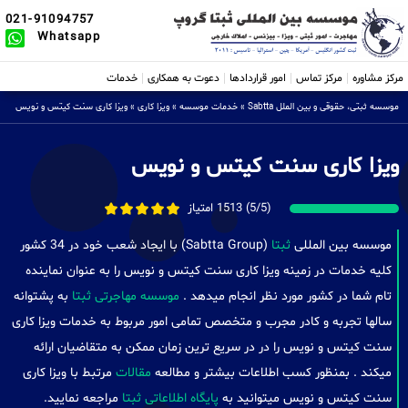
021-91094757
Whatsapp
مرکز مشاوره
مرکز تماس
امور قراردادها
دعوت به همکاری
خدمات
موسسه ثبتی، حقوقی و بین الملل Sabtta
»
خدمات موسسه
»
ویزا کاری
»
ویزا کاری سنت کیتس و نویس
ویزا کاری سنت کیتس و نویس
(5/5) 1513 امتیاز
موسسه بین المللی
ثبتا
(Sabtta Group) با ایجاد شعب خود در 34 کشور
کلیه خدمات در زمینه ویزا کاری سنت کیتس و نویس را به عنوان نماینده
تام شما در کشور مورد نظر انجام میدهد .
موسسه مهاجرتی ثبتا
به پشتوانه
سالها تجربه و کادر مجرب و متخصص تمامی امور مربوط به خدمات ویزا کاری
سنت کیتس و نویس را در در سریع ترین زمان ممکن به متقاضیان ارائه
میکند . بمنظور کسب اطلاعات بیشتر و مطالعه
مقالات
مرتبط با ویزا کاری
سنت کیتس و نویس میتوانید به
پایگاه اطلاعاتی ثبتا
مراجعه نمایید.