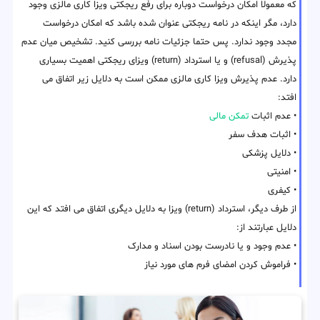
که معمولا امکان درخواست دوباره برای رفع ریجکتی ویزا کاری مالزی وجود
دارد، مگر اینکه در نامه ریجکتی عنوان شده باشد که امکان درخواست
مجدد وجود ندارد. پس حتما جزئیات نامه بررسی کنید. تشخیص میان عدم
پذیرش (refusal) و یا استرداد (return) ویزای ریجکتی اهمیت بسیاری
دارد. عدم پذیرش ویزا کاری مالزی ممکن است به دلایل زیر اتفاق می
افتد:
• عدم اثبات
تمکن مالی
• اثبات هدف سفر
• دلایل پزشکی
• امنیتی
• کیفری
از طرف دیگر، استرداد (return) ویزا به دلایل دیگری اتفاق می افتد که این
دلایل عبارتند از:
• عدم وجود و یا نادرست بودن اسناد و مدارک
• فراموش کردن امضای فرم های مورد نیاز