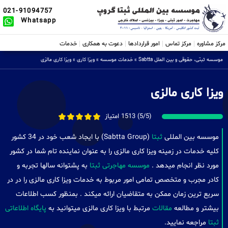
021-91094757
Whatsapp
مرکز مشاوره
مرکز تماس
امور قراردادها
دعوت به همکاری
خدمات
موسسه ثبتی، حقوقی و بین الملل Sabtta
»
خدمات موسسه
»
ویزا کاری
»
ویزا کاری مالزی
ویزا کاری مالزی
(5/5) 1513 امتیاز
موسسه بین المللی
ثبتا
(Sabtta Group) با ایجاد شعب خود در 34 کشور
کلیه خدمات در زمینه ویزا کاری مالزی را به عنوان نماینده تام شما در کشور
مورد نظر انجام میدهد .
موسسه مهاجرتی ثبتا
به پشتوانه سالها تجربه و
کادر مجرب و متخصص تمامی امور مربوط به خدمات ویزا کاری مالزی را در در
سریع ترین زمان ممکن به متقاضیان ارائه میکند . بمنظور کسب اطلاعات
بیشتر و مطالعه
مقالات
مرتبط با ویزا کاری مالزی میتوانید به
پایگاه اطلاعاتی
ثبتا
مراجعه نمایید.