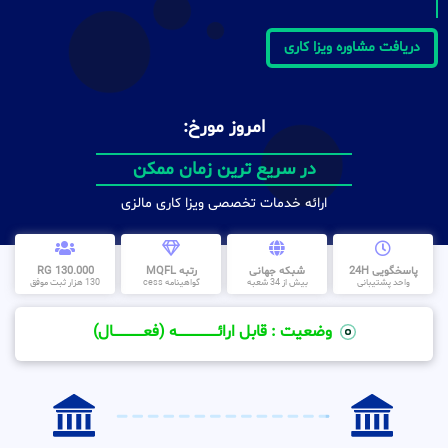
دریافت مشاوره ویزا کاری
امروز مورخ:
در سریع ترین زمان ممکن
ارائه خدمات تخصصی ویزا کاری مالزی
پاسخگویی 24H
شبکه جهانی
رتبه MQFL
130.000 RG
واحد پشتیبانی
بیش از 34 شعبه
گواهینامه cess
130 هزار ثبت موفق
وضعیت : قابل ارائــــــــــــــــــــه (فعـــــــــــــــال)