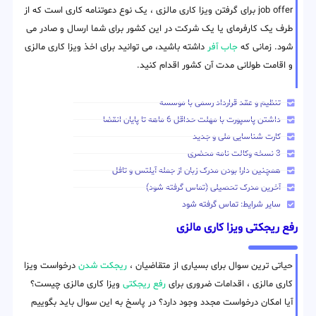
job offer برای گرفتن ویزا کاری مالزی ، یک نوع دعوتنامه کاری است که از
طرف یک کارفرمای یا یک شرکت در این کشور برای شما ارسال و صادر می
شود. زمانی که
جاب آفر
داشته باشید، می توانید برای اخذ ویزا کاری مالزی
و اقامت طولانی مدت آن کشور اقدام کنید.
تنظیم و عقد قرارداد رسمی با موسسه
داشتن پاسپورت با مهلت حداقل 6 ماهه تا پایان انقضا
کارت شناسایی ملی و جدید
3 نسخه وکالت نامه محضری
همچنین دارا بودن مدرک زبان از جمله آیلتس و تافل
آخرین مدرک تحصیلی (تماس گرفته شود)
سایر شرایط: تماس گرفته شود
رفع ریجکتی ویزا کاری مالزی
حیاتی ترین سوال برای بسیاری از متقاضیان ،
ریجکت شدن
درخواست ویزا
کاری مالزی ، اقدامات ضروری برای
رفع ریجکتی
ویزا کاری مالزی چیست؟
آیا امکان درخواست مجدد وجود دارد؟ در پاسخ به این سوال باید بگوییم