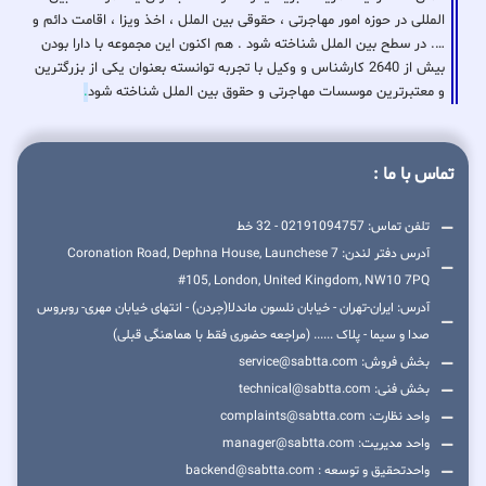
المللی در حوزه امور مهاجرتی ، حقوقی بین الملل ، اخذ ویزا ، اقامت دائم و
…. در سطح بین الملل شناخته شود . هم اکنون این مجموعه با دارا بودن
بیش از 2640 کارشناس و وکیل با تجربه توانسته بعنوان یکی از بزرگترین
و معتبرترین موسسات مهاجرتی و حقوق بین الملل شناخته شود
.
تماس با ما :
تلفن تماس: 02191094757 - 32 خط
آدرس دفتر لندن: 7 Coronation Road, Dephna House, Launchese
#105, London, United Kingdom, NW10 7PQ
آدرس: ایران-تهران - خیابان نلسون ماندلا(جردن) - انتهای خیابان مهری- روبروس
صدا و سیما - پلاک ...... (مراجعه حضوری فقط با هماهنگی قبلی)
بخش فروش: service@sabtta.com
بخش فنی: technical@sabtta.com
واحد نظارت: complaints@sabtta.com
واحد مدیریت: manager@sabtta.com
واحدتحقیق و توسعه : backend@sabtta.com