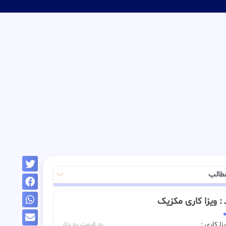
طالب
ــ : ویزا کاری مکزیک
زا کاری :
به قیمت به دلار