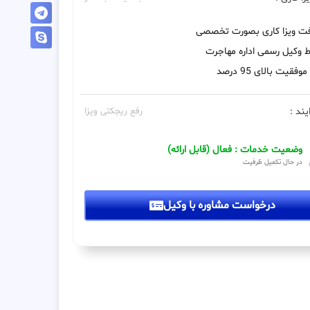
فت ویزا کاری بصورت تخصصی
 وکیل رسمی اداره مهاجرت
فقیت بالای 95 درصد
یند :
رفع ریجکتی ویزا
وضعیت خدمات : فعال (قابل ارائه)
در حال تکمیل ظرفیت
درخواست مشاوره با وکیل