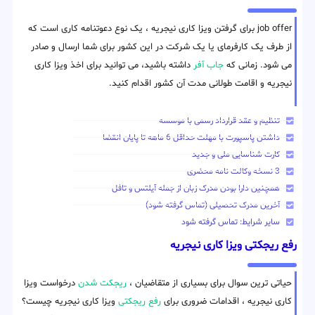
job offer برای گرفتن ویزا کاری نیجریه ، یک نوع دعوتنامه کاری است که
از طرف یک کارفرمای یا یک شرکت در این کشور برای شما ارسال و صادر
می شود. زمانی که
جاب آفر
داشته باشید، می توانید برای اخذ ویزا کاری
نیجریه و اقامت طولانی مدت آن کشور اقدام کنید.
تنظیم و عقد قرارداد رسمی با موسسه
داشتن پاسپورت با مهلت حداقل 6 ماهه تا پایان انقضا
کارت شناسایی ملی و جدید
3 نسخه وکالت نامه محضری
همچنین دارا بودن مدرک زبان از جمله آیلتس و تافل
آخرین مدرک تحصیلی (تماس گرفته شود)
سایر شرایط: تماس گرفته شود
رفع ریجکتی ویزا کاری نیجریه
حیاتی ترین سوال برای بسیاری از متقاضیان ،
ریجکت شدن
درخواست ویزا
کاری نیجریه ، اقدامات ضروری برای
رفع ریجکتی
ویزا کاری نیجریه چیست؟