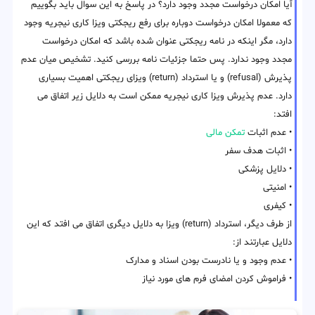
آیا امکان درخواست مجدد وجود دارد؟ در پاسخ به این سوال باید بگوییم
که معمولا امکان درخواست دوباره برای رفع ریجکتی ویزا کاری نیجریه وجود
دارد، مگر اینکه در نامه ریجکتی عنوان شده باشد که امکان درخواست
مجدد وجود ندارد. پس حتما جزئیات نامه بررسی کنید. تشخیص میان عدم
پذیرش (refusal) و یا استرداد (return) ویزای ریجکتی اهمیت بسیاری
دارد. عدم پذیرش ویزا کاری نیجریه ممکن است به دلایل زیر اتفاق می
افتد:
• عدم اثبات
تمکن مالی
• اثبات هدف سفر
• دلایل پزشکی
• امنیتی
• کیفری
از طرف دیگر، استرداد (return) ویزا به دلایل دیگری اتفاق می افتد که این
دلایل عبارتند از:
• عدم وجود و یا نادرست بودن اسناد و مدارک
• فراموش کردن امضای فرم های مورد نیاز