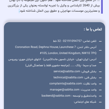
…. در سطح بین الملل شناخته شود . هم اکنون این مجموعه با دارا بودن
بیش از 2640 کارشناس و وکیل با تجربه توانسته بعنوان یکی از بزرگترین
و معتبرترین موسسات مهاجرتی و حقوق بین الملل شناخته شود
.
تماس با ما :
تلفن تماس: 02191094757 - 32 خط
آدرس دفتر لندن: 7 Coronation Road, Dephna House, Launchese
#105, London, United Kingdom, NW10 7PQ
آدرس: ایران-تهران - خیابان نلسون ماندلا(جردن) - انتهای خیابان مهری- روبروس
صدا و سیما - پلاک ...... (مراجعه حضوری فقط با هماهنگی قبلی)
بخش فروش: service@sabtta.com
بخش فنی: technical@sabtta.com
واحد نظارت: complaints@sabtta.com
واحد مدیریت: manager@sabtta.com
واحدتحقیق و توسعه : backend@sabtta.com
شبکه های اجتماعی: