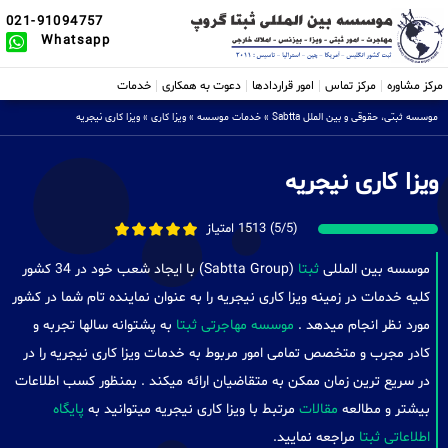
021-91094757
Whatsapp
مرکز مشاوره
مرکز تماس
امور قراردادها
دعوت به همکاری
خدمات
موسسه ثبتی، حقوقی و بین الملل Sabtta
»
خدمات موسسه
»
ویزا کاری
»
ویزا کاری نیجریه
ویزا کاری نیجریه
(5/5) 1513 امتیاز
موسسه بین المللی
ثبتا
(Sabtta Group) با ایجاد شعب خود در 34 کشور
کلیه خدمات در زمینه ویزا کاری نیجریه را به عنوان نماینده تام شما در کشور
مورد نظر انجام میدهد .
موسسه مهاجرتی ثبتا
به پشتوانه سالها تجربه و
کادر مجرب و متخصص تمامی امور مربوط به خدمات ویزا کاری نیجریه را در
در سریع ترین زمان ممکن به متقاضیان ارائه میکند . بمنظور کسب اطلاعات
بیشتر و مطالعه
مقالات
مرتبط با ویزا کاری نیجریه میتوانید به
پایگاه
اطلاعاتی ثبتا
مراجعه نمایید.