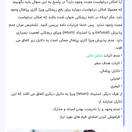
آیا امکان درخواست مجدد وجود دارد؟ در پاسخ به این سوال باید بگوییم
که معمولا امکان درخواست دوباره برای رفع ریجکتی ویزا کاری پرتغال وجود
دارد، مگر اینکه در نامه ریجکتی عنوان شده باشد که امکان درخواست
مجدد وجود ندارد. پس حتما جزئیات نامه بررسی کنید. تشخیص میان عدم
پذیرش (refusal) و یا استرداد (return) ویزای ریجکتی اهمیت بسیاری
دارد. عدم پذیرش ویزا کاری پرتغال ممکن است به دلایل زیر اتفاق می
افتد:
• عدم اثبات
تمکن مالی
• اثبات هدف سفر
• دلایل پزشکی
• امنیتی
• کیفری
از طرف دیگر، استرداد (return) ویزا به دلایل دیگری اتفاق می افتد که این
دلایل عبارتند از:
• عدم وجود و یا نادرست بودن اسناد و مدارک
• فراموش کردن امضای فرم های مورد نیاز