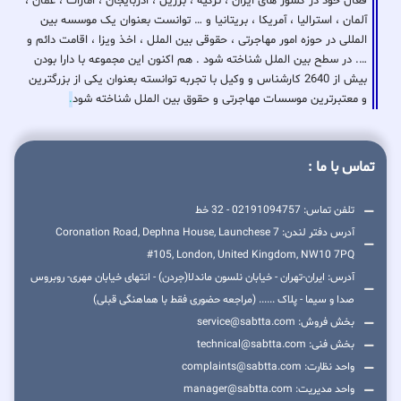
فعال خود در کشور های ایران ، ترکیه ، برزیل ، اذربایجان ، امارات ، عمان ،
آلمان ، استرالیا ، آمریکا ، بریتانیا و … توانست بعنوان یک موسسه بین
المللی در حوزه امور مهاجرتی ، حقوقی بین الملل ، اخذ ویزا ، اقامت دائم و
…. در سطح بین الملل شناخته شود . هم اکنون این مجموعه با دارا بودن
بیش از 2640 کارشناس و وکیل با تجربه توانسته بعنوان یکی از بزرگترین
و معتبرترین موسسات مهاجرتی و حقوق بین الملل شناخته شود
.
تماس با ما :
تلفن تماس: 02191094757 - 32 خط
آدرس دفتر لندن: 7 Coronation Road, Dephna House, Launchese
#105, London, United Kingdom, NW10 7PQ
آدرس: ایران-تهران - خیابان نلسون ماندلا(جردن) - انتهای خیابان مهری- روبروس
صدا و سیما - پلاک ...... (مراجعه حضوری فقط با هماهنگی قبلی)
بخش فروش: service@sabtta.com
بخش فنی: technical@sabtta.com
واحد نظارت: complaints@sabtta.com
واحد مدیریت: manager@sabtta.com