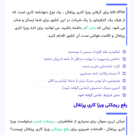
job offer برای گرفتن ویزا کاری پرتغال ، یک نوع دعوتنامه کاری است که
از طرف یک کارفرمای یا یک شرکت در این کشور برای شما ارسال و صادر
می شود. زمانی که
جاب آفر
داشته باشید، می توانید برای اخذ ویزا کاری
پرتغال و اقامت طولانی مدت آن کشور اقدام کنید.
تنظیم و عقد قرارداد رسمی با موسسه
داشتن پاسپورت با مهلت حداقل 6 ماهه تا پایان انقضا
کارت شناسایی ملی و جدید
3 نسخه وکالت نامه محضری
همچنین دارا بودن مدرک زبان از جمله آیلتس و تافل
آخرین مدرک تحصیلی (تماس گرفته شود)
سایر شرایط: تماس گرفته شود
رفع ریجکتی ویزا کاری پرتغال
حیاتی ترین سوال برای بسیاری از متقاضیان ،
ریجکت شدن
درخواست ویزا
کاری پرتغال ، اقدامات ضروری برای
رفع ریجکتی
ویزا کاری پرتغال چیست؟