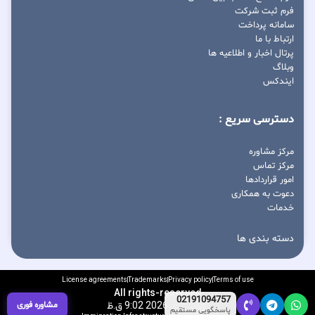
فرم ثبت شرکت
سامانه پرداخت
ارتباط با ما
پرتال اخبار و اطلاعیه ها
وبلاگ
ایندکس
دسترسی سریع :
مرکز مشاوره
مرکز تماس
امور قراردادها
دعوت به همکاری
خدمات
دسته بندی ها
License agreements
Trademarks
Privacy policy
Terms of use
All rights-reserved
02191094757
مشاوره فوری
آگوست 9, 2026 9:02 ق.ظ
پاسخگویی مستقیم