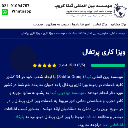
021-91094757
Whatsapp
مرکز مشاوره
مرکز تماس
امور قراردادها
دعوت به همکاری
خدمات
موسسه ثبتی، حقوقی و بین الملل Sabtta
»
خدمات موسسه
»
ویزا کاری
»
ویزا کاری پرتغال
ویزا کاری پرتغال
(5/5) 1513 امتیاز
موسسه بین المللی
ثبتا
(Sabtta Group) با ایجاد شعب خود در 34 کشور
کلیه خدمات در زمینه ویزا کاری پرتغال را به عنوان نماینده تام شما در کشور
مورد نظر انجام میدهد .
موسسه مهاجرتی ثبتا
به پشتوانه سالها تجربه و
کادر مجرب و متخصص تمامی امور مربوط به خدمات ویزا کاری پرتغال را در
در سریع ترین زمان ممکن به متقاضیان ارائه میکند . بمنظور کسب اطلاعات
بیشتر و مطالعه
مقالات
مرتبط با ویزا کاری پرتغال میتوانید به
پایگاه
اطلاعاتی ثبتا
مراجعه نمایید.