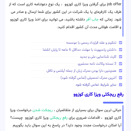
job offer برای گرفتن ویزا کاری کوزوو ، یک نوع دعوتنامه کاری است که از
طرف یک کارفرمای یا یک شرکت در این کشور برای شما ارسال و صادر می
شود. زمانی که
جاب آفر
داشته باشید، می توانید برای اخذ ویزا کاری کوزوو
و اقامت طولانی مدت آن کشور اقدام کنید.
تنظیم و عقد قرارداد رسمی با موسسه
داشتن پاسپورت با مهلت حداقل 6 ماهه تا پایان انقضا
کارت شناسایی ملی و جدید
3 نسخه وکالت نامه محضری
همچنین دارا بودن مدرک زبان از جمله آیلتس و تافل
آخرین مدرک تحصیلی (تماس گرفته شود)
سایر شرایط: تماس گرفته شود
رفع ریجکتی ویزا کاری کوزوو
حیاتی ترین سوال برای بسیاری از متقاضیان ،
ریجکت شدن
درخواست ویزا
کاری کوزوو ، اقدامات ضروری برای
رفع ریجکتی
ویزا کاری کوزوو چیست؟
آیا امکان درخواست مجدد وجود دارد؟ در پاسخ به این سوال باید بگوییم