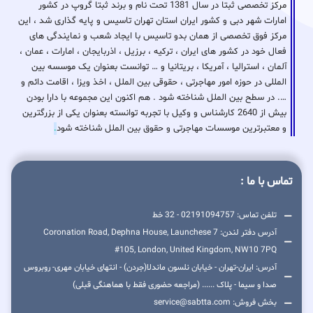
مرکز تخصصی ثبتا در سال 1381 تحت نام و برند ثبتا گروپ در کشور
امارات شهر دبی و کشور ایران استان تهران تاسیس و پایه گذاری شد ، این
مرکز فوق تخصصی از همان بدو تاسیس با ایجاد شعب و نمایندگی های
فعال خود در کشور های ایران ، ترکیه ، برزیل ، اذربایجان ، امارات ، عمان ،
آلمان ، استرالیا ، آمریکا ، بریتانیا و … توانست بعنوان یک موسسه بین
المللی در حوزه امور مهاجرتی ، حقوقی بین الملل ، اخذ ویزا ، اقامت دائم و
…. در سطح بین الملل شناخته شود . هم اکنون این مجموعه با دارا بودن
بیش از 2640 کارشناس و وکیل با تجربه توانسته بعنوان یکی از بزرگترین
و معتبرترین موسسات مهاجرتی و حقوق بین الملل شناخته شود
.
تماس با ما :
تلفن تماس: 02191094757 - 32 خط
آدرس دفتر لندن: 7 Coronation Road, Dephna House, Launchese
#105, London, United Kingdom, NW10 7PQ
آدرس: ایران-تهران - خیابان نلسون ماندلا(جردن) - انتهای خیابان مهری- روبروس
صدا و سیما - پلاک ...... (مراجعه حضوری فقط با هماهنگی قبلی)
بخش فروش: service@sabtta.com