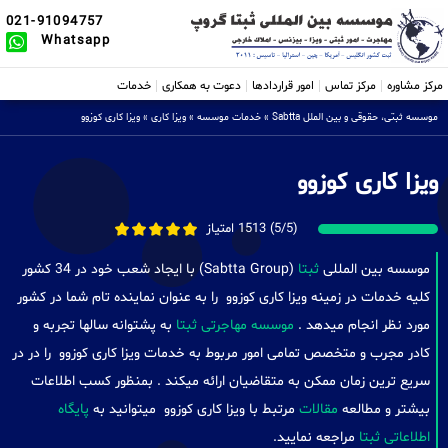
021-91094757
Whatsapp
مرکز مشاوره
مرکز تماس
امور قراردادها
دعوت به همکاری
خدمات
موسسه ثبتی، حقوقی و بین الملل Sabtta
»
خدمات موسسه
»
ویزا کاری
»
ویزا کاری کوزوو
ویزا کاری کوزوو
(5/5) 1513 امتیاز
موسسه بین المللی
ثبتا
(Sabtta Group) با ایجاد شعب خود در 34 کشور
کلیه خدمات در زمینه ویزا کاری کوزوو را به عنوان نماینده تام شما در کشور
مورد نظر انجام میدهد .
موسسه مهاجرتی ثبتا
به پشتوانه سالها تجربه و
کادر مجرب و متخصص تمامی امور مربوط به خدمات ویزا کاری کوزوو را در در
سریع ترین زمان ممکن به متقاضیان ارائه میکند . بمنظور کسب اطلاعات
بیشتر و مطالعه
مقالات
مرتبط با ویزا کاری کوزوو میتوانید به
پایگاه
اطلاعاتی ثبتا
مراجعه نمایید.