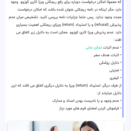
که معمولا امکان درخواست دوباره برای رفع ریجکتی ویزا کاری کوزوو وجود
دارد، مگر اینکه در نامه ریجکتی عنوان شده باشد که امکان درخواست
مجدد وجود ندارد. پس حتما جزئیات نامه بررسی کنید. تشخیص میان عدم
پذیرش (refusal) و یا استرداد (return) ویزای ریجکتی اهمیت بسیاری
دارد. عدم پذیرش ویزا کاری کوزوو ممکن است به دلایل زیر اتفاق می
افتد:
• عدم اثبات
تمکن مالی
• اثبات هدف سفر
• دلایل پزشکی
• امنیتی
• کیفری
از طرف دیگر، استرداد (return) ویزا به دلایل دیگری اتفاق می افتد که این
دلایل عبارتند از:
• عدم وجود و یا نادرست بودن اسناد و مدارک
• فراموش کردن امضای فرم های مورد نیاز