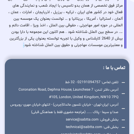
مرکز فوق تخصصی از همان بدو تاسیس با ایجاد شعب و نمایندگی های
فعال خود در کشور های ایران ، ترکیه ، برزیل ، اذربایجان ، امارات ، عمان ،
آلمان ، استرالیا ، آمریکا ، بریتانیا و … توانست بعنوان یک موسسه بین
المللی در حوزه امور مهاجرتی ، حقوقی بین الملل ، اخذ ویزا ، اقامت دائم و
…. در سطح بین الملل شناخته شود . هم اکنون این مجموعه با دارا بودن
بیش از 2640 کارشناس و وکیل با تجربه توانسته بعنوان یکی از بزرگترین
و معتبرترین موسسات مهاجرتی و حقوق بین الملل شناخته شود
.
تماس با ما :
تلفن تماس: 02191094757 - 32 خط
آدرس دفتر لندن: 7 Coronation Road, Dephna House, Launchese
#105, London, United Kingdom, NW10 7PQ
آدرس: ایران-تهران - خیابان نلسون ماندلا(جردن) - انتهای خیابان مهری- روبروس
صدا و سیما - پلاک ...... (مراجعه حضوری فقط با هماهنگی قبلی)
بخش فروش: service@sabtta.com
بخش فنی: technical@sabtta.com