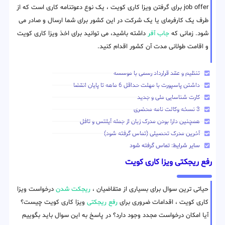
job offer برای گرفتن ویزا کاری کویت ، یک نوع دعوتنامه کاری است که از
طرف یک کارفرمای یا یک شرکت در این کشور برای شما ارسال و صادر می
شود. زمانی که
جاب آفر
داشته باشید، می توانید برای اخذ ویزا کاری کویت
و اقامت طولانی مدت آن کشور اقدام کنید.
تنظیم و عقد قرارداد رسمی با موسسه
داشتن پاسپورت با مهلت حداقل 6 ماهه تا پایان انقضا
کارت شناسایی ملی و جدید
3 نسخه وکالت نامه محضری
همچنین دارا بودن مدرک زبان از جمله آیلتس و تافل
آخرین مدرک تحصیلی (تماس گرفته شود)
سایر شرایط: تماس گرفته شود
رفع ریجکتی ویزا کاری کویت
حیاتی ترین سوال برای بسیاری از متقاضیان ،
ریجکت شدن
درخواست ویزا
کاری کویت ، اقدامات ضروری برای
رفع ریجکتی
ویزا کاری کویت چیست؟
آیا امکان درخواست مجدد وجود دارد؟ در پاسخ به این سوال باید بگوییم