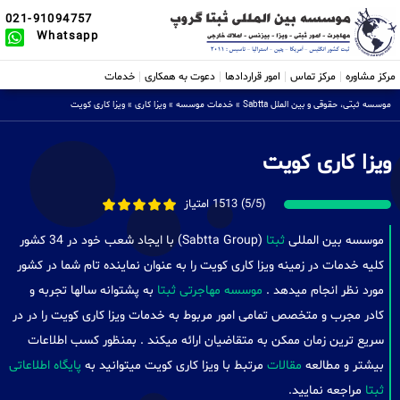
021-91094757
Whatsapp
مرکز مشاوره
مرکز تماس
امور قراردادها
دعوت به همکاری
خدمات
موسسه ثبتی، حقوقی و بین الملل Sabtta
»
خدمات موسسه
»
ویزا کاری
»
ویزا کاری کویت
ویزا کاری کویت
(5/5) 1513 امتیاز
موسسه بین المللی
ثبتا
(Sabtta Group) با ایجاد شعب خود در 34 کشور
کلیه خدمات در زمینه ویزا کاری کویت را به عنوان نماینده تام شما در کشور
مورد نظر انجام میدهد .
موسسه مهاجرتی ثبتا
به پشتوانه سالها تجربه و
کادر مجرب و متخصص تمامی امور مربوط به خدمات ویزا کاری کویت را در در
سریع ترین زمان ممکن به متقاضیان ارائه میکند . بمنظور کسب اطلاعات
بیشتر و مطالعه
مقالات
مرتبط با ویزا کاری کویت میتوانید به
پایگاه اطلاعاتی
ثبتا
مراجعه نمایید.