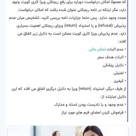
که معمولا امکان درخواست دوباره برای رفع ریجکتی ویزا کاری کویت وجود
دارد، مگر اینکه در نامه ریجکتی عنوان شده باشد که امکان درخواست
مجدد وجود ندارد. پس حتما جزئیات نامه بررسی کنید. تشخیص میان عدم
پذیرش (refusal) و یا استرداد (return) ویزای ریجکتی اهمیت بسیاری
دارد. عدم پذیرش ویزا کاری کویت ممکن است به دلایل زیر اتفاق می
افتد:
• عدم اثبات
تمکن مالی
• اثبات هدف سفر
• دلایل پزشکی
• امنیتی
• کیفری
از طرف دیگر، استرداد (return) ویزا به دلایل دیگری اتفاق می افتد که این
دلایل عبارتند از:
• عدم وجود و یا نادرست بودن اسناد و مدارک
• فراموش کردن امضای فرم های مورد نیاز