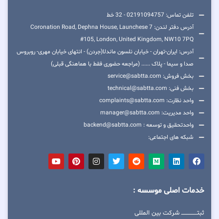
تلفن تماس: 02191094757 - 32 خط
آدرس دفتر لندن: 7 Coronation Road, Dephna House, Launchese
#105, London, United Kingdom, NW10 7PQ
آدرس: ایران-تهران - خیابان نلسون ماندلا(جردن) - انتهای خیابان مهری- روبروس
صدا و سیما - پلاک ...... (مراجعه حضوری فقط با هماهنگی قبلی)
بخش فروش: service@sabtta.com
بخش فنی: technical@sabtta.com
واحد نظارت: complaints@sabtta.com
واحد مدیریت: manager@sabtta.com
واحدتحقیق و توسعه : backend@sabtta.com
شبکه های اجتماعی:
خدمات اصلی موسسه :
ثبتــــــــــــــــ شرکت بین المللی