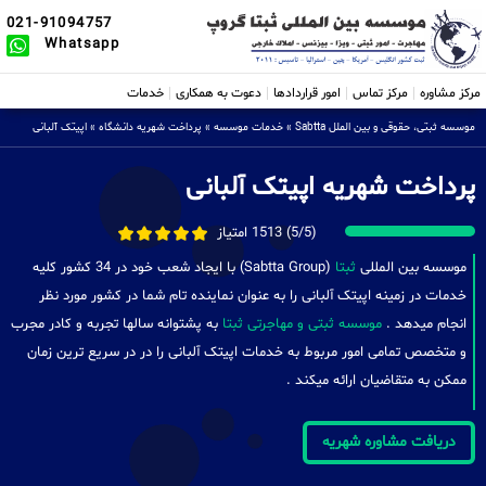
021-91094757
Whatsapp
مرکز مشاوره
مرکز تماس
امور قراردادها
دعوت به همکاری
خدمات
موسسه ثبتی، حقوقی و بین الملل Sabtta
»
خدمات موسسه
»
پرداخت شهریه دانشگاه
»
اپیتک آلبانی
پرداخت شهریه اپیتک آلبانی
(5/5) 1513 امتیاز
موسسه بین المللی
ثبتا
(Sabtta Group) با ایجاد شعب خود در 34 کشور کلیه
خدمات در زمینه اپیتک آلبانی را به عنوان نماینده تام شما در کشور مورد نظر
انجام میدهد .
موسسه ثبتی و مهاجرتی ثبتا
به پشتوانه سالها تجربه و کادر مجرب
و متخصص تمامی امور مربوط به خدمات اپیتک آلبانی را در در سریع ترین زمان
ممکن به متقاضیان ارائه میکند .
دریافت مشاوره شهریه