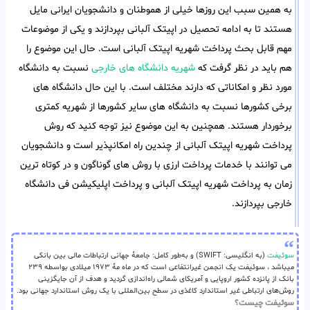
به همین سبب این روزها خیلی از هموطنان و دانشجویان ایرانی مایل
هستند تا به ادامه تحصیل در اپیتک آلبانی بپردازند و یکی از موضوعات
مهم قابل بحث پرداخت شهریه اپیتک آلبانی است. حال این موضوع را
هم باید در نظر گرفت که
شهریه دانشگاه های خارجی
نسبت به دانشگاه
مورد نظر و امکاناتی که دارند مختلف است. با این حال دانشگاه های
برخی کشورها نسبت به دانشگاه های سایر کشورها از شهریه کمتری
برخوردار هستند. همچنین به این موضوع نیز توجه کنید که روش
پرداخت شهریه اپیتک آلبانی از چندین راه امکانپذیر است و دانشجویان
می توانند با خدمات پرداخت ارزی با روش های گوناگون و در کوتاه ترین
زمان به پرداخت شهریه اپیتک آلبانی و پرداخت اپلیکیشن فی دانشگاه
خارجی بپردازند.
سوئیفت
(به انگلیسی: SWIFT) و به‌طور کامل: جامعهٔ جهانی ارتباطات مالی بین بانکی
میباشد ، سوئیفت یک انجمن غیرانتفاعی است که در ماه مهٔ ۱۹۷۳ میلادی بواسطه ۲۳۹
بانک از پانزده کشور اروپایی و آمریکای شمالی راه‌اندازی گردید و هدف از آن جایگزینی
روش‌های ارتباطی غیر استاندارد کاغذی در سطح بین‌المللی با یک روش استاندارد جهانی بود.
سوئیفت چیست؟