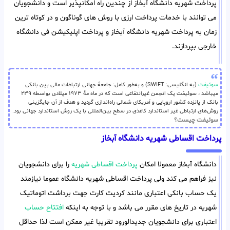
پرداخت شهریه دانشگاه آبخاز از چندین راه امکانپذیر است و دانشجویان
می توانند با خدمات پرداخت ارزی با روش های گوناگون و در کوتاه ترین
زمان به پرداخت شهریه دانشگاه آبخاز و پرداخت اپلیکیشن فی دانشگاه
خارجی بپردازند.
سوئیفت
(به انگلیسی: SWIFT) و به‌طور کامل: جامعهٔ جهانی ارتباطات مالی بین بانکی
میباشد ، سوئیفت یک انجمن غیرانتفاعی است که در ماه مهٔ ۱۹۷۳ میلادی بواسطه ۲۳۹
بانک از پانزده کشور اروپایی و آمریکای شمالی راه‌اندازی گردید و هدف از آن جایگزینی
روش‌های ارتباطی غیر استاندارد کاغذی در سطح بین‌المللی با یک روش استاندارد جهانی بود.
سوئیفت چیست؟
پرداخت اقساطی شهریه دانشگاه آبخاز
دانشگاه آبخاز معمولا امکان
پرداخت اقساطی شهریه
را برای دانشجویان
نیز فراهم می کند ولی پرداخت اقساطی شهریه دانشگاه عموما نیازمند
یک حساب بانکی اعتباری مانند کردیت کارت جهت برداشت اتوماتیک
شهریه در تاریخ های مقرر می باشد و با توجه به اینکه
افتتاح حساب
اعتباری برای دانشجویان جدیدالورود تقریبا غیر ممکن است لذا حداقل