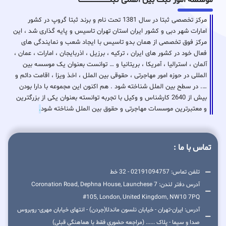
موسسه امور ثبت بین المللی ثبتـــــــــــــــــــــــــــــا
مرکز تخصصی ثبتا در سال 1381 تحت نام و برند ثبتا گروپ در کشور
امارات شهر دبی و کشور ایران استان تهران تاسیس و پایه گذاری شد ، این
مرکز فوق تخصصی از همان بدو تاسیس با ایجاد شعب و نمایندگی های
فعال خود در کشور های ایران ، ترکیه ، برزیل ، اذربایجان ، امارات ، عمان ،
آلمان ، استرالیا ، آمریکا ، بریتانیا و … توانست بعنوان یک موسسه بین
المللی در حوزه امور مهاجرتی ، حقوقی بین الملل ، اخذ ویزا ، اقامت دائم و
…. در سطح بین الملل شناخته شود . هم اکنون این مجموعه با دارا بودن
بیش از 2640 کارشناس و وکیل با تجربه توانسته بعنوان یکی از بزرگترین
و معتبرترین موسسات مهاجرتی و حقوق بین الملل شناخته شود
.
تماس با ما :
تلفن تماس: 02191094757 - 32 خط
آدرس دفتر لندن: 7 Coronation Road, Dephna House, Launchese
#105, London, United Kingdom, NW10 7PQ
آدرس: ایران-تهران - خیابان نلسون ماندلا(جردن) - انتهای خیابان مهری- روبروس
صدا و سیما - پلاک ...... (مراجعه حضوری فقط با هماهنگی قبلی)