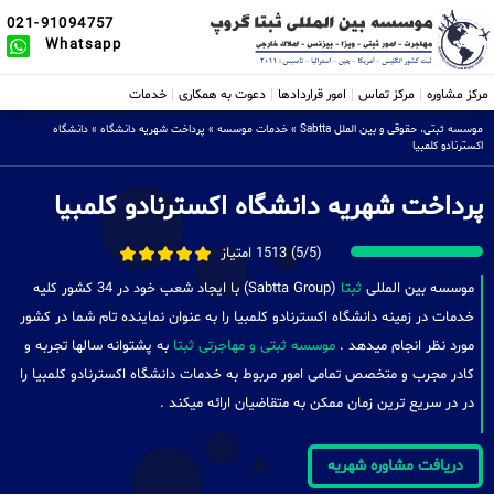
021-91094757
Whatsapp
مرکز مشاوره
مرکز تماس
امور قراردادها
دعوت به همکاری
خدمات
موسسه ثبتی، حقوقی و بین الملل Sabtta
»
خدمات موسسه
»
پرداخت شهریه دانشگاه
»
دانشگاه
اکسترنادو کلمبیا
پرداخت شهریه دانشگاه اکسترنادو کلمبیا
(5/5) 1513 امتیاز
موسسه بین المللی
ثبتا
(Sabtta Group) با ایجاد شعب خود در 34 کشور کلیه
خدمات در زمینه دانشگاه اکسترنادو کلمبیا را به عنوان نماینده تام شما در کشور
مورد نظر انجام میدهد .
موسسه ثبتی و مهاجرتی ثبتا
به پشتوانه سالها تجربه و
کادر مجرب و متخصص تمامی امور مربوط به خدمات دانشگاه اکسترنادو کلمبیا را
در در سریع ترین زمان ممکن به متقاضیان ارائه میکند .
دریافت مشاوره شهریه