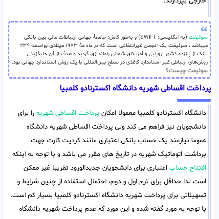
خارجی بپردازند.
سوئیفت
(به انگلیسی: SWIFT) و به‌طور کامل: جامعهٔ جهانی ارتباطات مالی بین بانکی
میباشد ، سوئیفت یک انجمن غیرانتفاعی است که در ماه مهٔ ۱۹۷۳ میلادی بواسطه ۲۳۹
بانک از پانزده کشور اروپایی و آمریکای شمالی راه‌اندازی گردید و هدف از آن جایگزینی
روش‌های ارتباطی غیر استاندارد کاغذی در سطح بین‌المللی با یک روش استاندارد جهانی بود.
سوئیفت چیست؟
پرداخت اقساطی شهریه دانشگاه اکسترنادو کلمبیا
دانشگاه اکسترنادو کلمبیا معمولا امکان
پرداخت اقساطی شهریه
را برای
دانشجویان نیز فراهم می کند ولی پرداخت اقساطی شهریه دانشگاه
عموما نیازمند یک حساب بانکی اعتباری مانند کردیت کارت جهت
برداشت اتوماتیک شهریه در تاریخ های مقرر می باشد و با توجه به اینکه
افتتاح حساب
اعتباری برای دانشجویان جدیدالورود تقریبا غیر ممکن
است لذا حداقل برای ترم اول و دوم، احتمال استفاده از چنین شرایط و
تسهیلاتی برای پرداخت شهریه دانشگاه اکسترنادو کلمبیا بسیار کم است.
با توجه به مورد گفته شده و این مورد که عدم پرداخت شهریه دانشگاه