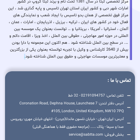
مرکز تخصصی ثبتا در سال 1381 تحت نام و برند ثبتا گروپ در کشور
امارات شهر دبی و کشور ایران استان تهران تاسیس و پایه گذاری شد ، این
مرکز فوق تخصصی از همان بدو تاسیس با ایجاد شعب و نمایندگی های
فعال خود در کشور های ایران ، ترکیه ، برزیل ، اذربایجان ، امارات ، عمان ،
آلمان ، استرالیا ، آمریکا ، بریتانیا و … توانست بعنوان یک موسسه بین
المللی در حوزه امور مهاجرتی ، حقوقی بین الملل ، اخذ ویزا ، اقامت دائم و
…. در سطح بین الملل شناخته شود . هم اکنون این مجموعه با دارا بودن
بیش از 2640 کارشناس و وکیل با تجربه توانسته بعنوان یکی از بزرگترین
و معتبرترین موسسات مهاجرتی و حقوق بین الملل شناخته شود
.
تماس با ما :
تلفن تماس: 02191094757 - 32 خط
آدرس دفتر لندن: 7 Coronation Road, Dephna House, Launchese
#105, London, United Kingdom, NW10 7PQ
آدرس: ایران-تهران - خیابان نلسون ماندلا(جردن) - انتهای خیابان مهری- روبروس
صدا و سیما - پلاک ...... (مراجعه حضوری فقط با هماهنگی قبلی)
بخش فروش: service@sabtta.com