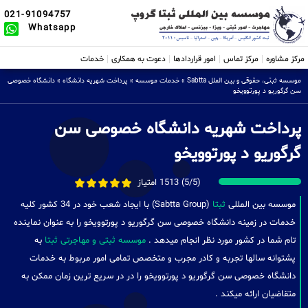
021-91094757
Whatsapp
مرکز مشاوره
مرکز تماس
امور قراردادها
دعوت به همکاری
خدمات
موسسه ثبتی، حقوقی و بین الملل Sabtta
»
خدمات موسسه
»
پرداخت شهریه دانشگاه
»
دانشگاه خصوصی
سن گرگوریو د پورتوویخو
پرداخت شهریه دانشگاه خصوصی سن
گرگوریو د پورتوویخو
(5/5) 1513 امتیاز
موسسه بین المللی
ثبتا
(Sabtta Group) با ایجاد شعب خود در 34 کشور کلیه
خدمات در زمینه دانشگاه خصوصی سن گرگوریو د پورتوویخو را به عنوان نماینده
تام شما در کشور مورد نظر انجام میدهد .
موسسه ثبتی و مهاجرتی ثبتا
به
پشتوانه سالها تجربه و کادر مجرب و متخصص تمامی امور مربوط به خدمات
دانشگاه خصوصی سن گرگوریو د پورتوویخو را در در سریع ترین زمان ممکن به
متقاضیان ارائه میکند .