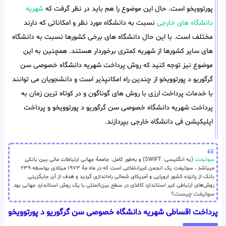
پورتوویخو است. حال این موضوع را هم باید در نظر گرفت که
شهریه
دانشگاه های خارجی
نسبت به دانشگاه مورد نظر و امکاناتی که دارند
مختلف است. با این حال دانشگاه های برخی کشورها نسبت به دانشگاه
های سایر کشورها از شهریه کمتری برخوردار هستند. همچنین به این
موضوع نیز توجه کنید که روش پرداخت شهریه دانشگاه خصوصی سن
گرگوریو د پورتوویخو از چندین راه امکانپذیر است و دانشجویان می توانند
با خدمات پرداخت ارزی با روش های گوناگون و در کوتاه ترین زمان به
پرداخت شهریه دانشگاه خصوصی سن گرگوریو د پورتوویخو و پرداخت
اپلیکیشن فی دانشگاه خارجی بپردازند.
سوئیفت
(به انگلیسی: SWIFT) و به‌طور کامل: جامعهٔ جهانی ارتباطات مالی بین بانکی
میباشد ، سوئیفت یک انجمن غیرانتفاعی است که در ماه مهٔ ۱۹۷۳ میلادی بواسطه ۲۳۹
بانک از پانزده کشور اروپایی و آمریکای شمالی راه‌اندازی گردید و هدف از آن جایگزینی
روش‌های ارتباطی غیر استاندارد کاغذی در سطح بین‌المللی با یک روش استاندارد جهانی بود.
سوئیفت چیست؟
پرداخت اقساطی شهریه دانشگاه خصوصی سن گرگوریو د پورتوویخو