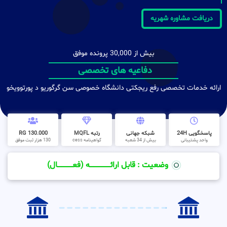
دریافت مشاوره شهریه
بیش از 30,000 پرونده موفق
دفاعیه های تخصصی
ارائه خدمات تخصصی رفع ریجکتی دانشگاه خصوصی سن گرگوریو د پورتوویخو
پاسخگویی 24H
شبکه جهانی
رتبه MQFL
130.000 RG
واحد پشتیبانی
بیش از 34 شعبه
گواهینامه cess
130 هزار ثبت موفق
وضعیت : قابل ارائــــــــــــــــــــه (فعـــــــــــــــال)