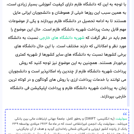
با توجه به این که دانشگاه طارم دارای کیفیت آموزشی بسیار زیادی است،
به همین سبب این روزها خیلی از هموطنان و دانشجویان ایرانی مایل
هستند تا به ادامه تحصیل در دانشگاه طارم بپردازند و یکی از موضوعات
مهم قابل بحث پرداخت شهریه دانشگاه طارم است. حال این موضوع را
هم باید در نظر گرفت که
شهریه دانشگاه های خارجی
نسبت به دانشگاه
مورد نظر و امکاناتی که دارند مختلف است. با این حال دانشگاه های
برخی کشورها نسبت به دانشگاه های سایر کشورها از شهریه کمتری
برخوردار هستند. همچنین به این موضوع نیز توجه کنید که روش
پرداخت شهریه دانشگاه طارم از چندین راه امکانپذیر است و دانشجویان
می توانند با خدمات پرداخت ارزی با روش های گوناگون و در کوتاه ترین
زمان به پرداخت شهریه دانشگاه طارم و پرداخت اپلیکیشن فی دانشگاه
خارجی بپردازند.
سوئیفت
(به انگلیسی: SWIFT) و به‌طور کامل: جامعهٔ جهانی ارتباطات مالی بین بانکی
میباشد ، سوئیفت یک انجمن غیرانتفاعی است که در ماه مهٔ ۱۹۷۳ میلادی بواسطه ۲۳۹
بانک از پانزده کشور اروپایی و آمریکای شمالی راه‌اندازی گردید و هدف از آن جایگزینی