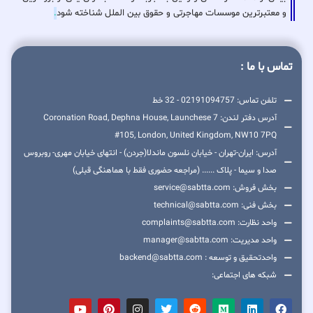
و معتبرترین موسسات مهاجرتی و حقوق بین الملل شناخته شود
.
تماس با ما :
تلفن تماس: 02191094757 - 32 خط
آدرس دفتر لندن: 7 Coronation Road, Dephna House, Launchese
#105, London, United Kingdom, NW10 7PQ
آدرس: ایران-تهران - خیابان نلسون ماندلا(جردن) - انتهای خیابان مهری- روبروس
صدا و سیما - پلاک ...... (مراجعه حضوری فقط با هماهنگی قبلی)
بخش فروش: service@sabtta.com
بخش فنی: technical@sabtta.com
واحد نظارت: complaints@sabtta.com
واحد مدیریت: manager@sabtta.com
واحدتحقیق و توسعه : backend@sabtta.com
شبکه های اجتماعی: