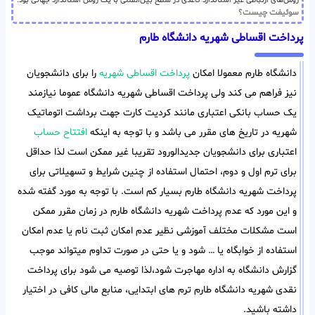
روش‌های ارتباطی غیر استاندارد کاغذی در سطح بین‌المللی با یک روش استاندارد جهانی بود.
سوئیفت چیست؟
پرداخت اقساطی شهریه دانشگاه طارم
دانشگاه طارم معمولا امکان
پرداخت اقساطی شهریه
را برای دانشجویان
نیز فراهم می کند ولی پرداخت اقساطی شهریه دانشگاه عموما نیازمند
یک حساب بانکی اعتباری مانند کردیت کارت جهت برداشت اتوماتیک
شهریه در تاریخ های مقرر می باشد و با توجه به اینکه
افتتاح حساب
اعتباری برای دانشجویان جدیدالورود تقریبا غیر ممکن است لذا حداقل
برای ترم اول و دوم، احتمال استفاده از چنین شرایط و تسهیلاتی برای
پرداخت شهریه دانشگاه طارم بسیار کم است. با توجه به مورد گفته شده
و این مورد که عدم پرداخت شهریه دانشگاه طارم در زمان مقرر ممکن
است مشکلات مختلف آموزشی نظیر عدم امکان ثبت نام یا عدم امکان
استفاده از خوابگاه یا … شود و یا حتی در صورت تداوم میتواند موجب
گزارش دانشگاه به اداره مهاجرت شود،لذا توصیه می شود برای پرداخت
نقدی شهریه دانشگاه طارم ترم های ابتدایی، منابع مالی کافی در اختیار
داشته باشید.