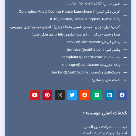
تلفن تماس: 02191094757 - 32 خط
آدرس دفتر لندن: 7 Coronation Road, Dephna House, Launchese
#105, London, United Kingdom, NW10 7PQ
آدرس: ایران-تهران - خیابان نلسون ماندلا(جردن) - انتهای خیابان مهری- روبروس
صدا و سیما - پلاک ...... (مراجعه حضوری فقط با هماهنگی قبلی)
بخش فروش: service@sabtta.com
بخش فنی: technical@sabtta.com
واحد نظارت: complaints@sabtta.com
واحد مدیریت: manager@sabtta.com
واحدتحقیق و توسعه : backend@sabtta.com
شبکه های اجتماعی:
خدمات اصلی موسسه :
ثبتــــــــــــــــ شرکت بین المللی
اخذ پاسپورت و کارت اقامت