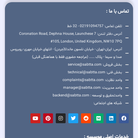
تماس با ما :
تلفن تماس: 02191094757 - 32 خط
آدرس دفتر لندن: 7 Coronation Road, Dephna House, Launchese
#105, London, United Kingdom, NW10 7PQ
آدرس: ایران-تهران - خیابان نلسون ماندلا(جردن) - انتهای خیابان مهری- روبروس
صدا و سیما - پلاک ...... (مراجعه حضوری فقط با هماهنگی قبلی)
بخش فروش: service@sabtta.com
بخش فنی: technical@sabtta.com
واحد نظارت: complaints@sabtta.com
واحد مدیریت: manager@sabtta.com
واحدتحقیق و توسعه : backend@sabtta.com
شبکه های اجتماعی:
خدمات اصلی موسسه :