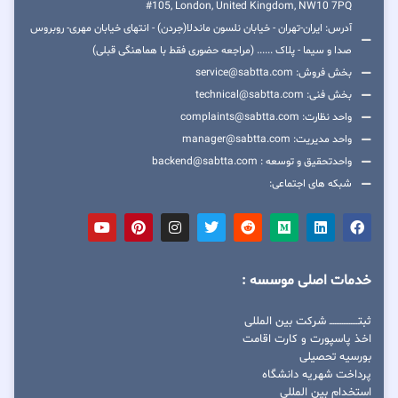
#105, London, United Kingdom, NW10 7PQ
آدرس: ایران-تهران - خیابان نلسون ماندلا(جردن) - انتهای خیابان مهری- روبروس
صدا و سیما - پلاک ...... (مراجعه حضوری فقط با هماهنگی قبلی)
بخش فروش: service@sabtta.com
بخش فنی: technical@sabtta.com
واحد نظارت: complaints@sabtta.com
واحد مدیریت: manager@sabtta.com
واحدتحقیق و توسعه : backend@sabtta.com
شبکه های اجتماعی:
خدمات اصلی موسسه :
ثبتــــــــــــــــ شرکت بین المللی
اخذ پاسپورت و کارت اقامت
بورسیه تحصیلی
پرداخت شهریه دانشگاه
استخدام بین المللی