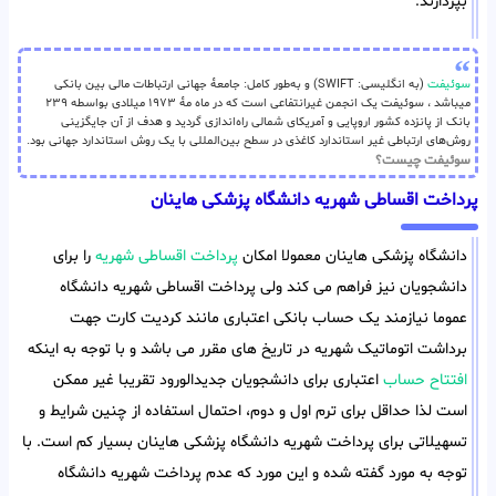
بپردازند.
سوئیفت
(به انگلیسی: SWIFT) و به‌طور کامل: جامعهٔ جهانی ارتباطات مالی بین بانکی
میباشد ، سوئیفت یک انجمن غیرانتفاعی است که در ماه مهٔ ۱۹۷۳ میلادی بواسطه ۲۳۹
بانک از پانزده کشور اروپایی و آمریکای شمالی راه‌اندازی گردید و هدف از آن جایگزینی
روش‌های ارتباطی غیر استاندارد کاغذی در سطح بین‌المللی با یک روش استاندارد جهانی بود.
سوئیفت چیست؟
پرداخت اقساطی شهریه دانشگاه پزشکی هاینان
دانشگاه پزشکی هاینان معمولا امکان
پرداخت اقساطی شهریه
را برای
دانشجویان نیز فراهم می کند ولی پرداخت اقساطی شهریه دانشگاه
عموما نیازمند یک حساب بانکی اعتباری مانند کردیت کارت جهت
برداشت اتوماتیک شهریه در تاریخ های مقرر می باشد و با توجه به اینکه
افتتاح حساب
اعتباری برای دانشجویان جدیدالورود تقریبا غیر ممکن
است لذا حداقل برای ترم اول و دوم، احتمال استفاده از چنین شرایط و
تسهیلاتی برای پرداخت شهریه دانشگاه پزشکی هاینان بسیار کم است. با
توجه به مورد گفته شده و این مورد که عدم پرداخت شهریه دانشگاه