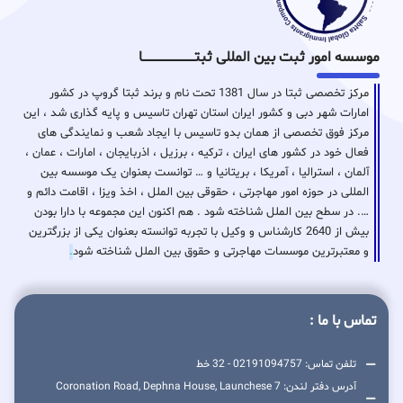
موسسه امور ثبت بین المللی ثبتـــــــــــــــــــــــــــــا
مرکز تخصصی ثبتا در سال 1381 تحت نام و برند ثبتا گروپ در کشور
امارات شهر دبی و کشور ایران استان تهران تاسیس و پایه گذاری شد ، این
مرکز فوق تخصصی از همان بدو تاسیس با ایجاد شعب و نمایندگی های
فعال خود در کشور های ایران ، ترکیه ، برزیل ، اذربایجان ، امارات ، عمان ،
آلمان ، استرالیا ، آمریکا ، بریتانیا و … توانست بعنوان یک موسسه بین
المللی در حوزه امور مهاجرتی ، حقوقی بین الملل ، اخذ ویزا ، اقامت دائم و
…. در سطح بین الملل شناخته شود . هم اکنون این مجموعه با دارا بودن
بیش از 2640 کارشناس و وکیل با تجربه توانسته بعنوان یکی از بزرگترین
و معتبرترین موسسات مهاجرتی و حقوق بین الملل شناخته شود
.
تماس با ما :
تلفن تماس: 02191094757 - 32 خط
آدرس دفتر لندن: 7 Coronation Road, Dephna House, Launchese