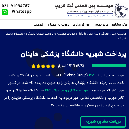
021-91094757
Whatsapp
مرکز مشاوره
مرکز تماس
امور قراردادها
دعوت به همکاری
خدمات
موسسه ثبتی، حقوقی و بین الملل Sabtta
»
خدمات موسسه
»
پرداخت شهریه دانشگاه
»
دانشگاه پزشکی
هاینان
پرداخت شهریه دانشگاه پزشکی هاینان
(5/5) 1513 امتیاز
موسسه بین المللی
ثبتا
(Sabtta Group) با ایجاد شعب خود در 34 کشور کلیه
خدمات در زمینه دانشگاه پزشکی هاینان را به عنوان نماینده تام شما در کشور
مورد نظر انجام میدهد .
موسسه ثبتی و مهاجرتی ثبتا
به پشتوانه سالها تجربه و
کادر مجرب و متخصص تمامی امور مربوط به خدمات دانشگاه پزشکی هاینان را در
در سریع ترین زمان ممکن به متقاضیان ارائه میکند .
دریافت مشاوره شهریه