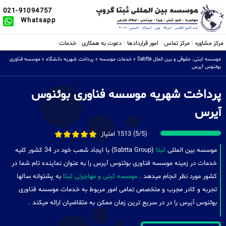
021-91094757
Whatsapp
مرکز مشاوره
مرکز تماس
امور قراردادها
دعوت به همکاری
خدمات
موسسه ثبتی، حقوقی و بین الملل Sabtta
»
خدمات موسسه
»
پرداخت شهریه دانشگاه
»
موسسه فناوری
بوئنوس آیرس
پرداخت شهریه موسسه فناوری بوئنوس
آیرس
(5/5) 1513 امتیاز
موسسه بین المللی
ثبتا
(Sabtta Group) با ایجاد شعب خود در 34 کشور کلیه
خدمات در زمینه موسسه فناوری بوئنوس آیرس را به عنوان نماینده تام شما در
کشور مورد نظر انجام میدهد .
موسسه ثبتی و مهاجرتی ثبتا
به پشتوانه سالها
تجربه و کادر مجرب و متخصص تمامی امور مربوط به خدمات موسسه فناوری
بوئنوس آیرس را در در سریع ترین زمان ممکن به متقاضیان ارائه میکند .