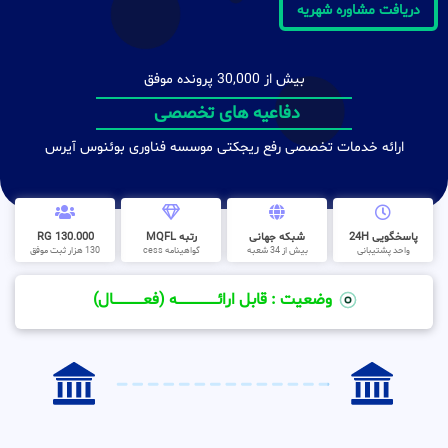
دریافت مشاوره شهریه
بیش از 30,000 پرونده موفق
دفاعیه های تخصصی
ارائه خدمات تخصصی رفع ریجکتی موسسه فناوری بوئنوس آیرس
پاسخگویی 24H
شبکه جهانی
رتبه MQFL
130.000 RG
واحد پشتیبانی
بیش از 34 شعبه
گواهینامه cess
130 هزار ثبت موفق
وضعیت : قابل ارائــــــــــــــــــــه (فعـــــــــــــــال)