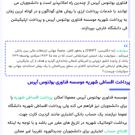
فناوری بوئنوس آیرس از چندین راه امکانپذیر است و دانشجویان می
توانند با خدمات پرداخت ارزی با روش های گوناگون و در کوتاه ترین زمان
به پرداخت شهریه موسسه فناوری بوئنوس آیرس و پرداخت اپلیکیشن
فی دانشگاه خارجی بپردازند.
سوئیفت
(به انگلیسی: SWIFT) و به‌طور کامل: جامعهٔ جهانی ارتباطات مالی بین بانکی
میباشد ، سوئیفت یک انجمن غیرانتفاعی است که در ماه مهٔ ۱۹۷۳ میلادی بواسطه ۲۳۹
بانک از پانزده کشور اروپایی و آمریکای شمالی راه‌اندازی گردید و هدف از آن جایگزینی
روش‌های ارتباطی غیر استاندارد کاغذی در سطح بین‌المللی با یک روش استاندارد جهانی بود.
سوئیفت چیست؟
پرداخت اقساطی شهریه موسسه فناوری بوئنوس آیرس
موسسه فناوری بوئنوس آیرس معمولا امکان
پرداخت اقساطی شهریه
را
برای دانشجویان نیز فراهم می کند ولی پرداخت اقساطی شهریه دانشگاه
عموما نیازمند یک حساب بانکی اعتباری مانند کردیت کارت جهت
برداشت اتوماتیک شهریه در تاریخ های مقرر می باشد و با توجه به اینکه
افتتاح حساب
اعتباری برای دانشجویان جدیدالورود تقریبا غیر ممکن