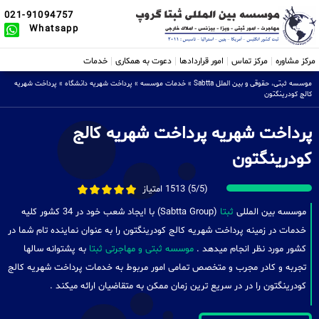
021-91094757
Whatsapp
مرکز مشاوره
مرکز تماس
امور قراردادها
دعوت به همکاری
خدمات
موسسه ثبتی، حقوقی و بین الملل Sabtta
»
خدمات موسسه
»
پرداخت شهریه دانشگاه
»
پرداخت شهریه
کالج کودرینگتون
پرداخت شهریه پرداخت شهریه کالج
کودرینگتون
(5/5) 1513 امتیاز
موسسه بین المللی
ثبتا
(Sabtta Group) با ایجاد شعب خود در 34 کشور کلیه
خدمات در زمینه پرداخت شهریه کالج کودرینگتون را به عنوان نماینده تام شما در
کشور مورد نظر انجام میدهد .
موسسه ثبتی و مهاجرتی ثبتا
به پشتوانه سالها
تجربه و کادر مجرب و متخصص تمامی امور مربوط به خدمات پرداخت شهریه کالج
کودرینگتون را در در سریع ترین زمان ممکن به متقاضیان ارائه میکند .