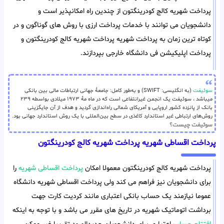
پرداخت شهریه کالج کودرینگتون از چندین راه امکانپذیر است و
دانشجویان می توانند با خدمات پرداخت ارزی با روش های گوناگون و در
کوتاه ترین زمان به پرداخت شهریه پرداخت شهریه کالج کودرینگتون و
پرداخت اپلیکیشن فی دانشگاه خارجی بپردازند.
سوئیفت
(به انگلیسی: SWIFT) و به‌طور کامل: جامعهٔ جهانی ارتباطات مالی بین بانکی
میباشد ، سوئیفت یک انجمن غیرانتفاعی است که در ماه مهٔ ۱۹۷۳ میلادی بواسطه ۲۳۹
بانک از پانزده کشور اروپایی و آمریکای شمالی راه‌اندازی گردید و هدف از آن جایگزینی
روش‌های ارتباطی غیر استاندارد کاغذی در سطح بین‌المللی با یک روش استاندارد جهانی بود.
سوئیفت چیست؟
پرداخت اقساطی شهریه پرداخت شهریه کالج کودرینگتون
پرداخت شهریه کالج کودرینگتون معمولا امکان
پرداخت اقساطی شهریه
را
برای دانشجویان نیز فراهم می کند ولی پرداخت اقساطی شهریه دانشگاه
عموما نیازمند یک حساب بانکی اعتباری مانند کردیت کارت جهت
برداشت اتوماتیک شهریه در تاریخ های مقرر می باشد و با توجه به اینکه