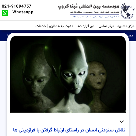
021-91094757
Whatsapp
مرکز مشاوره
مرکز تماس
امور قراردادها
دعوت به همکاری
خدمات
موسسه ثبتی، حقوقی و بین الملل Sabtta
»
تلاش ستودنی انسان در راستای ارتباط گرفتن با فرازمینی ها
تلاش ستودنی انسان در راستای ارتباط گرفتن با فرازمینی ها