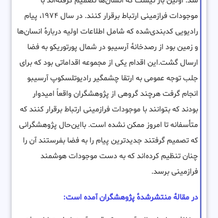
شد. اولین بار نیست که انسان‌ها تصمیم گرفته‌اند با
موجودات فرازمینی ارتباط برقرار کنند. در سال ۱۹۷۴، پیام
رادیویی کدبندی‌شده که شامل اطلاعات اولیه دربارهٔ انسان‌ها
و زمین بود از رصدخانهٔ آرسیبو در شمال پورتوریکو به فضا
ارسال گشت.این اقدام یکی از مجموعه اقداماتی بود که برای
جلب توجه عمومی به ارتقا چشمگیر رادیوتلسکوپ آرسیبو
انجام گرفت هرچند گروهی از پژوهشگران واقعاً امیدوار
بودند که بتوانند با موجودات فرازمینی ارتباط برقرار کنند که
متأسفانه تا امروز ممکن نشده است. بااین‌حال پژوهشگرانی
که تصمیم گرفتند جدیدترین پیام را به فضا بفرستند آن را
چنان تنظیم کرده‌اند که به دست موجودات هوشمند
فرازمینی برسد.
در مقالهٔ منتشرشدهٔ پژوهشگران آمده است: