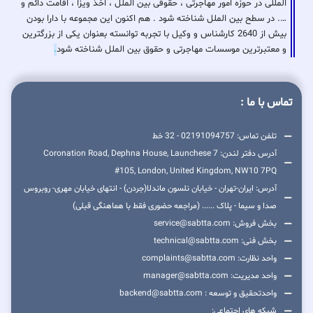
المللی در حوزه امور مهاجرتی ، حقوقی بین الملل ، اخذ ویزا ، اقامت دائم و
…. در سطح بین الملل شناخته شود . هم اکنون این مجموعه با دارا بودن
بیش از 2640 کارشناس و وکیل با تجربه توانسته بعنوان یکی از بزرگترین
و معتبرترین موسسات مهاجرتی و حقوق بین الملل شناخته شود
.
تماس با ما :
تلفن تماس: 02191094757 - 32 خط
آدرس دفتر لندن: 7 Coronation Road, Dephna House, Launchese
#105, London, United Kingdom, NW10 7PQ
آدرس: ایران-تهران - خیابان نلسون ماندلا(جردن) - انتهای خیابان مهری- روبروس
صدا و سیما - پلاک ...... (مراجعه حضوری فقط با هماهنگی قبلی)
بخش فروش: service@sabtta.com
بخش فنی: technical@sabtta.com
واحد نظارت: complaints@sabtta.com
واحد مدیریت: manager@sabtta.com
واحدتحقیق و توسعه : backend@sabtta.com
شبکه های اجتماعی: