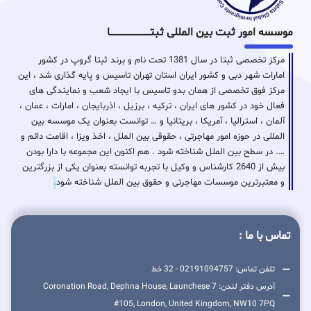
موسسه امور ثبت بین المللی ثبتـــــــــــــــــــــــــــــا
مرکز تخصصی ثبتا در سال 1381 تحت نام و برند ثبتا گروپ در کشور
امارات شهر دبی و کشور ایران استان تهران تاسیس و پایه گذاری شد ، این
مرکز فوق تخصصی از همان بدو تاسیس با ایجاد شعب و نمایندگی های
فعال خود در کشور های ایران ، ترکیه ، برزیل ، اذربایجان ، امارات ، عمان ،
آلمان ، استرالیا ، آمریکا ، بریتانیا و … توانست بعنوان یک موسسه بین
المللی در حوزه امور مهاجرتی ، حقوقی بین الملل ، اخذ ویزا ، اقامت دائم و
…. در سطح بین الملل شناخته شود . هم اکنون این مجموعه با دارا بودن
بیش از 2640 کارشناس و وکیل با تجربه توانسته بعنوان یکی از بزرگترین
و معتبرترین موسسات مهاجرتی و حقوق بین الملل شناخته شود
.
تماس با ما :
تلفن تماس: 02191094757 - 32 خط
آدرس دفتر لندن: 7 Coronation Road, Dephna House, Launchese
#105, London, United Kingdom, NW10 7PQ