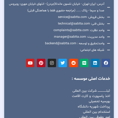
آدرس: ایران-تهران - خیابان نلسون ماندلا(جردن) - انتهای خیابان مهری- روبروس
صدا و سیما - پلاک ...... (مراجعه حضوری فقط با هماهنگی قبلی)
بخش فروش: service@sabtta.com
بخش فنی: technical@sabtta.com
واحد نظارت: complaints@sabtta.com
واحد مدیریت: manager@sabtta.com
واحدتحقیق و توسعه : backend@sabtta.com
شبکه های اجتماعی:
خدمات اصلی موسسه :
ثبتــــــــــــــــ شرکت بین المللی
اخذ پاسپورت و کارت اقامت
بورسیه تحصیلی
پرداخت شهریه دانشگاه
استخدام بین المللی
امور حقوقی بین المللی