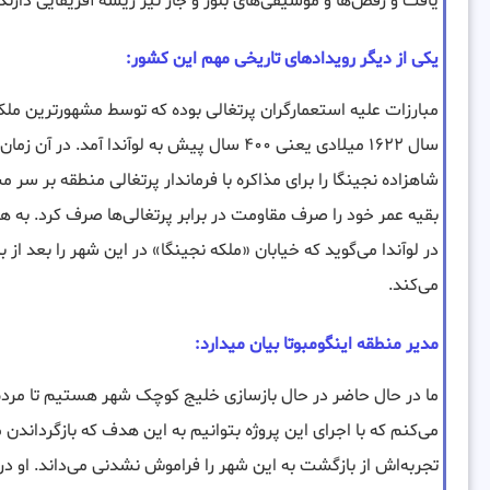
یافت و رقص‌ها و موسیقی‌های بلوز و جاز نیز ریشه آفریقایی دارند.
یکی از دیگر رویدادهای تاریخی مهم این کشور:
مبارزات علیه استعمارگران پرتغالی بوده که توسط مشهورترین ملکۀ
سال ۱۶۲۲ میلادی یعنی ۴۰۰ سال پیش به لوآندا آ
شاهزاده نجینگا را برای مذاکره با فرماندار پرتغالی منطقه بر سر مس
بقیه عمر خود را صرف مقاومت در برابر پرتغالی‌ها صرف کرد. به ه
در لوآندا می‌گوید که خیابان «ملکه نجینگا» در این شهر را بعد از
می‌کند.
مدیر منطقه اینگومبوتا بیان میدارد:
ما در حال حاضر در حال بازسازی خلیج کوچک شهر هستیم تا مردم ب
می‌کنم که با اجرای این پروژه بتوانیم به این هدف که بازگردا
تجربه‌اش از بازگشت به این شهر را فراموش نشدنی می‌داند. او در 