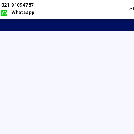
021-91094757
ت
Whatsapp