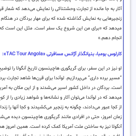
آثار به جا مانده از تجارت وحشتناکی را نمایش می‌دهد که شمار قرب
زنجیرهایی به نمایش گذاشته شده که برای مهار بردگان در هنگام 
میدهد که «برای من این شروع یک سفر است. مثل این است که یک 
انجام دهم.»
کارلوس بومبا، بنیانگذار آژانس مسافرتی «TAC Tour Angola»:
او نیز در این سفر، برای گریگوری هاچینسون تاریخ آنگولا را توضیح
“مسیر برده داری” می‌پردازیم. لوآندا برای قرن‌ها شاهد تجارت ب
است. بردگان در داخل کشور اسیر می‌شدند و از این مکان به آمریکا
میدهد که در لوآندا می‌توان آثار و نشانه‌ها و شواهد زیادی را از ک
از کجا عبور می‌دادند، چگونه به زنجیر می‌کشیدند و کجا آنها را زندا
زمان امروز، حتی در افرادی مانند گریگوری هاچینسون دیده می‌شو
آنگولا نیز به ساختن ملت آمریکا کمک کرده است. همین امروز هم نشا