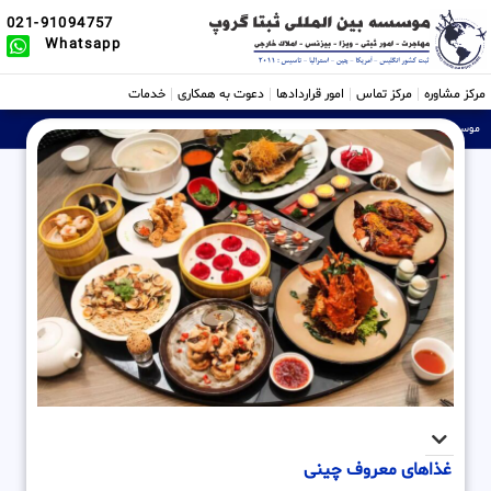
021-91094757
Whatsapp
مرکز مشاوره
مرکز تماس
امور قراردادها
دعوت به همکاری
خدمات
موسسه ثبتی، حقوقی و بین الملل Sabtta
»
غذاهای معروف چینی
غذاهای معروف چینی