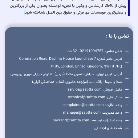
بیش از 2640 کارشناس و وکیل با تجربه توانسته بعنوان یکی از بزرگترین
و معتبرترین موسسات مهاجرتی و حقوق بین الملل شناخته شود
.
تماس با ما :
تلفن تماس: 02191094757 - 32 خط
آدرس دفتر لندن: 7 Coronation Road, Dephna House, Launchese
#105, London, United Kingdom, NW10 7PQ
آدرس: ایران-تهران - خیابان نلسون ماندلا(جردن) - انتهای خیابان مهری- روبروس
صدا و سیما - پلاک ...... (مراجعه حضوری فقط با هماهنگی قبلی)
بخش فروش: service@sabtta.com
بخش فنی: technical@sabtta.com
واحد نظارت: complaints@sabtta.com
واحد مدیریت: manager@sabtta.com
واحدتحقیق و توسعه : backend@sabtta.com
شبکه های اجتماعی: