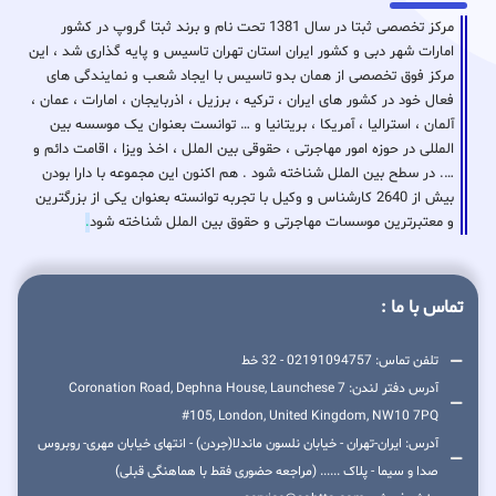
مرکز تخصصی ثبتا در سال 1381 تحت نام و برند ثبتا گروپ در کشور
امارات شهر دبی و کشور ایران استان تهران تاسیس و پایه گذاری شد ، این
مرکز فوق تخصصی از همان بدو تاسیس با ایجاد شعب و نمایندگی های
فعال خود در کشور های ایران ، ترکیه ، برزیل ، اذربایجان ، امارات ، عمان ،
آلمان ، استرالیا ، آمریکا ، بریتانیا و … توانست بعنوان یک موسسه بین
المللی در حوزه امور مهاجرتی ، حقوقی بین الملل ، اخذ ویزا ، اقامت دائم و
…. در سطح بین الملل شناخته شود . هم اکنون این مجموعه با دارا بودن
بیش از 2640 کارشناس و وکیل با تجربه توانسته بعنوان یکی از بزرگترین
و معتبرترین موسسات مهاجرتی و حقوق بین الملل شناخته شود
.
تماس با ما :
تلفن تماس: 02191094757 - 32 خط
آدرس دفتر لندن: 7 Coronation Road, Dephna House, Launchese
#105, London, United Kingdom, NW10 7PQ
آدرس: ایران-تهران - خیابان نلسون ماندلا(جردن) - انتهای خیابان مهری- روبروس
صدا و سیما - پلاک ...... (مراجعه حضوری فقط با هماهنگی قبلی)